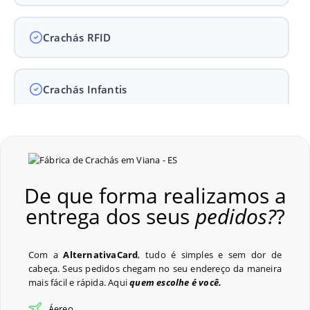
Crachás RFID
Crachás Infantis
Crachás para Empresas
De que forma realizamos a
Crachás para Eventos
entrega dos seus
pedidos?
?
Perguntas Frequentes
Com a
AlternativaCard
, tudo é simples e sem dor de
cabeça. Seus pedidos chegam no seu endereço da maneira
mais fácil e rápida. Aqui
quem escolhe é você.
Últimos Pedidos
Áereo