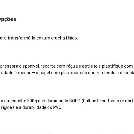
Opções
ara transformá-lo em um crachá físico:
ressora disponível, recorte com régua e estilete e plastifique com 
abilidade é menor — o papel com plastificação caseira tende a des
são em couché 300g com laminação BOPP (brilhante ou fosco) e corte
rigidez e a durabilidade do PVC.