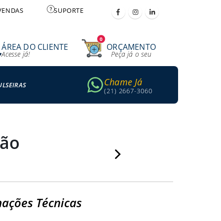
VENDAS
SUPORTE
0
ÁREA DO CLIENTE
ORÇAMENTO
Acesse já!
Peça já o seu
Chame Já
ULSEIRAS
(21) 2667-3060
ção
mações Técnicas