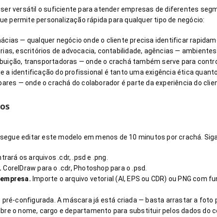
ser versátil o suficiente para atender empresas de diferentes seg
e permite personalização rápida para qualquer tipo de negócio:
ácias — qualquer negócio onde o cliente precisa identificar rapid
rias, escritórios de advocacia, contabilidade, agências — ambiente
ribuição, transportadoras — onde o crachá também serve para contr
nde a identificação do profissional é tanto uma exigência ética qu
bares — onde o crachá do colaborador é parte da experiência do clie
sos
segue editar este modelo em menos de 10 minutos por crachá. Sig
rará os arquivos .cdr, .psd e .png.
.
CorelDraw para o .cdr, Photoshop para o .psd.
 empresa.
Importe o arquivo vetorial (AI, EPS ou CDR) ou PNG com f
 pré-configurada. A máscara já está criada — basta arrastar a foto 
bre o nome, cargo e departamento para substituir pelos dados do 