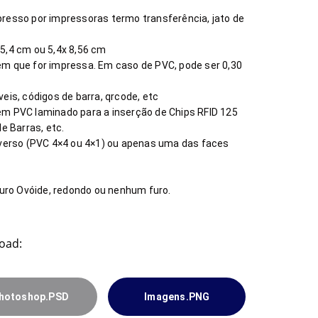
resso por impressoras termo transferência, jato de
 5,4 cm ou 5,4x 8,56 cm
m que for impressa. Em caso de PVC, pode ser 0,30
eis, códigos de barra, qrcode, etc
m PVC laminado para a inserção de Chips RFID 125
e Barras, etc.
 verso (PVC 4×4 ou 4×1) ou apenas uma das faces
furo Ovóide, redondo ou nenhum furo.
oad:
hotoshop.PSD
Imagens.PNG