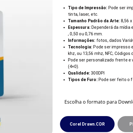
Tipo de Impressão:
Pode ser imp
tinta, laser, etc.
Tamanho Padrão da Arte:
8,56 x
Espessura:
Dependerá da mídia e
, 0,50 ou 0,76 mm.
Informações:
fotos, dados Variáv
Tecnologia:
Pode ser impresso e
khz, ou 13,56 mhz, NFC, Códigos d
Pode ser personalizado frente e
(4×0).
Qualidade:
300DPI
Tipos de Furo:
Pode ser feito o 
Escolha o formato para Downl
Corel Drawn.CDR
P