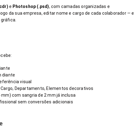
cdr)
e
Photoshop (.psd)
, com camadas organizadas e
o logo da sua empresa, editar nome e cargo de cada colaborador — e
 gráfica.
ecebe:
iante
 diante
eferência visual
, Cargo, Departamento, Elementos decorativos
 mm) com sangria de 2 mm já inclusa
issional sem conversões adicionais
e