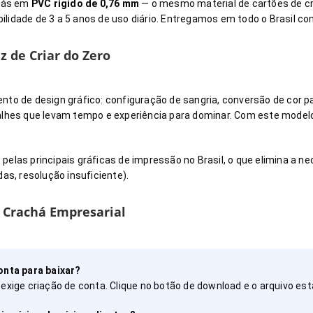
chás em
PVC rígido de 0,76 mm
— o mesmo material de cartões de cr
idade de 3 a 5 anos de uso diário. Entregamos em todo o Brasil com
 de Criar do Zero
nto de design gráfico: configuração de sangria, conversão de cor p
talhes que levam tempo e experiência para dominar. Com este model
pelas principais gráficas de impressão no Brasil, o que elimina a n
as, resolução insuficiente).
 Crachá Empresarial
onta para baixar?
xige criação de conta. Clique no botão de download e o arquivo es