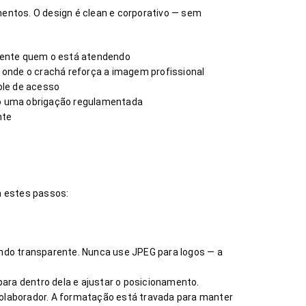
mentos. O design é clean e corporativo — sem
amente quem o está atendendo
s onde o crachá reforça a imagem profissional
ole de acesso
anto uma obrigação regulamentada
nte
a estes passos:
undo transparente. Nunca use JPEG para logos — a
para dentro dela e ajustar o posicionamento.
colaborador. A formatação está travada para manter