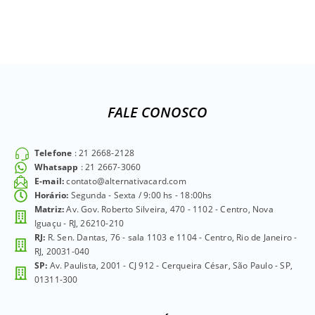
modelos para que você o faça, seja em PVC ou Couché na
rapidez e na qualidade que você precisa! Ele é fundamental para
a segurança, o marketing e a publicidade do seu evento!
Como elaborar Cordões para Crachá?
Os
Cordões para Crachá
personalizados feitos pela
AlternativaCard
são um excelente dispositivo para complementar
FALE CONOSCO
o controle de acesso na sua empresa. Eles possibilitam pendurar
seu crachá e dispõem de espaços
importantes para que você
personalize
Telefone
: 21 2668-2128
nas cores do
Whatsapp
: 21 2667-3060
seu negócio e
E-mail:
contato@alternativacard.com
coloque seus
Horário:
Segunda - Sexta / 9:00 hs - 18:00hs
logos para
Matriz:
Av. Gov. Roberto Silveira, 470 - 1102 - Centro, Nova
divulgação
Iguaçu - RJ, 26210-210
da empresa!
RJ:
R. Sen. Dantas, 76 - sala 1103 e 1104 - Centro, Rio de Janeiro -
Saiba
como
RJ, 20031-040
SP:
Av. Paulista, 2001 - CJ 912 - Cerqueira César, São Paulo - SP,
01311-300