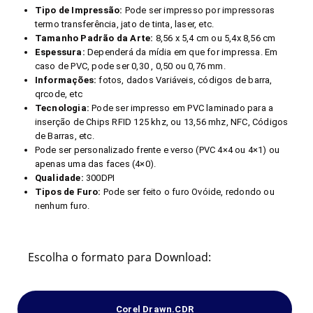
Tipo de Impressão:
Pode ser impresso por impressoras
termo transferência, jato de tinta, laser, etc.
Tamanho Padrão da Arte:
8,56 x 5,4 cm ou 5,4x 8,56 cm
Espessura:
Dependerá da mídia em que for impressa. Em
caso de PVC, pode ser 0,30 , 0,50 ou 0,76 mm.
Informações:
fotos, dados Variáveis, códigos de barra,
qrcode, etc
Tecnologia:
Pode ser impresso em PVC laminado para a
inserção de Chips RFID 125 khz, ou 13,56 mhz, NFC, Códigos
de Barras, etc.
Pode ser personalizado frente e verso (PVC 4×4 ou 4×1) ou
apenas uma das faces (4×0).
Qualidade:
300DPI
Tipos de Furo:
Pode ser feito o furo Ovóide, redondo ou
nenhum furo.
Escolha o formato para Download:
Corel Drawn.CDR