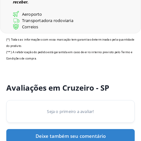
receber.
Últimos Pedidos
Aeroporto
Transportadora rodoviaria
Correios
Modelos de Crachás em
(*) Todas as informações com essa marcação tem garantias determinadas pela quantidade
Cruzeiro - SP
do produto.
(**) A refabricação do pedido está garantida em caso de erro interno previsto pelo Termo e
Condições de compra.
Avaliações em Cruzeiro - SP
Seja o primeiro a avaliar!
Deixe também seu comentário