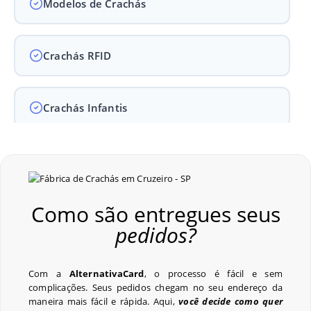
Modelos de Crachás
Crachás RFID
Crachás Infantis
Crachás para Empresas
Como são entregues seus
Crachás para Eventos
pedidos?
Perguntas Frequentes
Com a
AlternativaCard
, o processo é fácil e sem
complicações. Seus pedidos chegam no seu endereço da
maneira mais fácil e rápida. Aqui,
você decide como quer