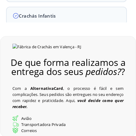
Crachás Infantis
Crachás para Empresas
De que forma realizamos a
Crachás para Eventos
entrega dos seus
pedidos?
?
Perguntas Frequentes
Com a
AlternativaCard
, o processo é fácil e sem
complicações. Seus pedidos são entregues no seu endereço
com rapidez e praticidade. Aqui,
você decide como quer
receber.
Últimos Pedidos
Avião
Transportadora Privada
Correios