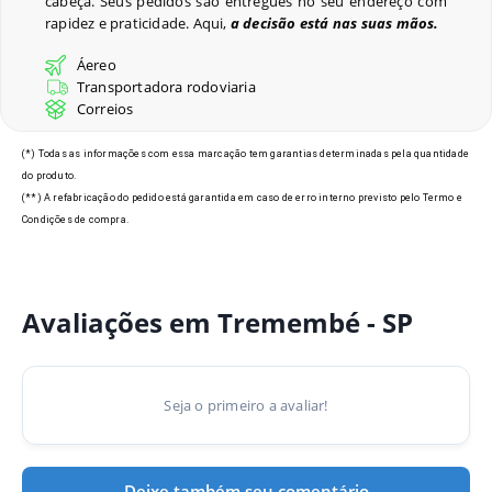
cabeça. Seus pedidos são entregues no seu endereço com
rapidez e praticidade. Aqui,
a decisão está nas suas mãos.
Últimos Pedidos
Áereo
Transportadora rodoviaria
Correios
Modelos de Crachás em
(*) Todas as informações com essa marcação tem garantias determinadas pela quantidade
do produto.
Tremembé - SP
(**) A refabricação do pedido está garantida em caso de erro interno previsto pelo Termo e
Condições de compra.
Avaliações em Tremembé - SP
Seja o primeiro a avaliar!
Deixe também seu comentário