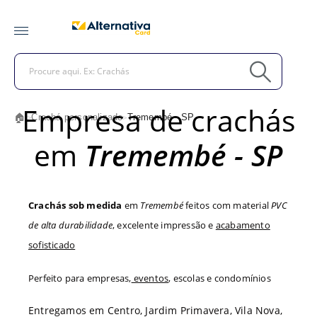
Empresa de crachás
🏠
Crachá personalizado
Tremembé - SP
>
>
em
Tremembé - SP
Crachás sob medida
em
Tremembé
feitos com material
PVC
de alta durabilidade
, excelente impressão e
acabamento
sofisticado
Perfeito para empresas,
eventos
, escolas e condomínios
Entregamos em Centro, Jardim Primavera, Vila Nova,