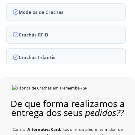
Modelos de Crachás
Crachás RFID
Crachás Infantis
Crachás para Empresas
De que forma realizamos a
Crachás para Eventos
entrega dos seus
pedidos?
?
Perguntas Frequentes
Com a
AlternativaCard
, tudo é simples e sem dor de