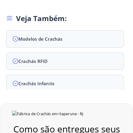
Veja Também:
Modelos de Crachás
Crachás RFID
Crachás Infantis
Crachás para Empresas
Como são entregues seus
Crachás para Eventos