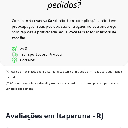
pedidos?
Perguntas Frequentes
Com a
AlternativaCard
não tem complicação, não tem
preocupação. Seus pedidos são entregues no seu endereço
com rapidez e praticidade. Aqui,
você tem total controle da
escolha.
Últimos Pedidos
Avião
Transportadora Privada
Correios
Modelos de Crachás em
(*) Todas as informações com essa marcação tem garantias determinadas pela quantidade
Itaperuna - RJ
do produto.
(**) A refabricação do pedido está garantida em caso de erro interno previsto pelo Termo e
Condições de compra.
Avaliações em Itaperuna - RJ