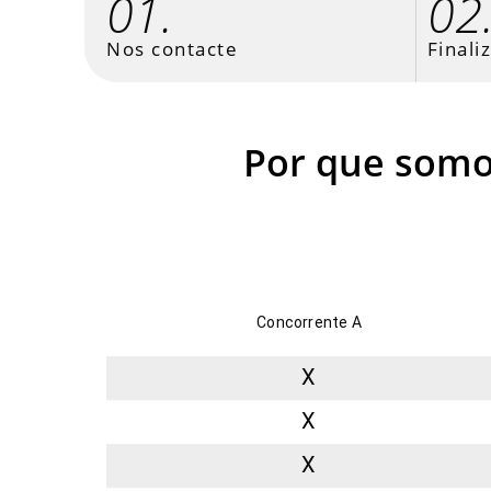
01.
02
Nos contacte
Finali
Por que somos
Concorrente A
X
X
X