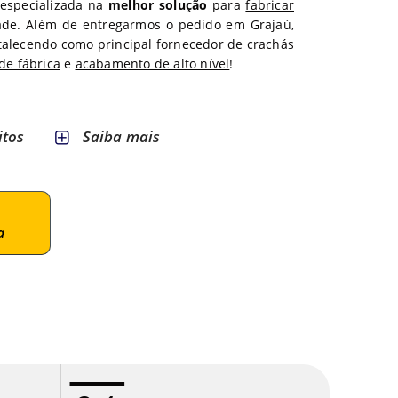
 especializada na
melhor solução
para
fabricar
ade. Além de entregarmos o pedido em
Grajaú
,
rtalecendo como principal fornecedor de crachás
de fábrica
e
acabamento de alto nível
!
itos
Saiba mais
e
a