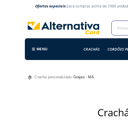
Ofertas especiais
para compras acima de
1000 unidad
MENU
CRACHÁS
CORDÕES P
🏠
Crachá personalizado
Grajaú - MA
>
>
Crachá