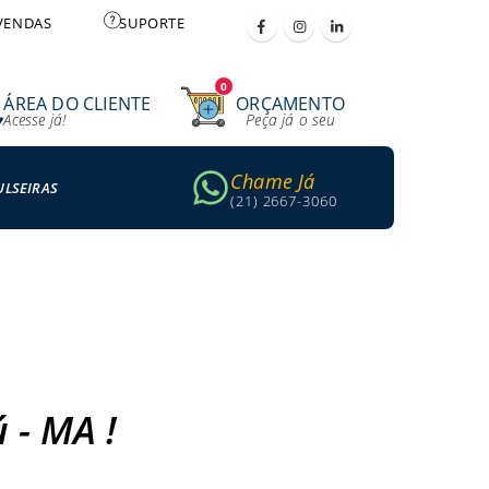
VENDAS
SUPORTE
0
ÁREA DO CLIENTE
ORÇAMENTO
Acesse já!
Peça já o seu
Chame Já
ULSEIRAS
(21) 2667-3060
 - MA !