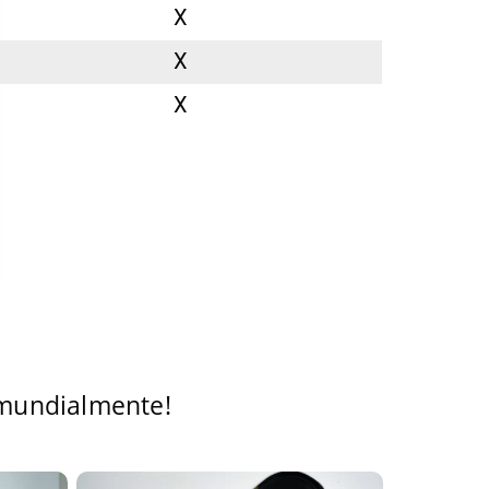
X
X
X
 mundialmente!