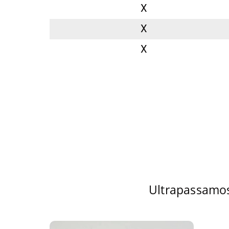
X
X
X
Ultrapassamos