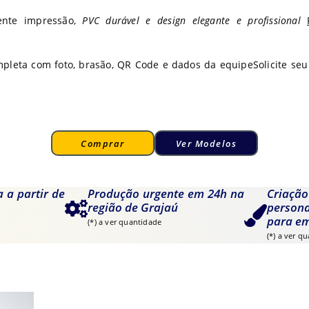
nte impressão,
PVC durável e design elegante e profissional
leta com foto, brasão, QR Code e dados da equipeSolicite seu 
Comprar
Ver Modelos
a a partir de
Produção urgente em 24h na
Cria
região de Grajaú
person
para e
(*) a ver quantidade
(*) a ver q