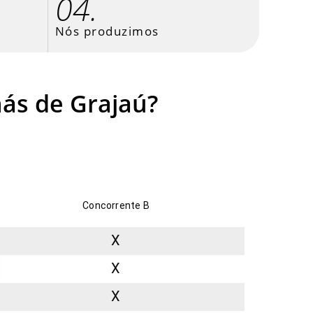
04.
Nós produzimos
hás de Grajaú?
Concorrente B
X
X
X