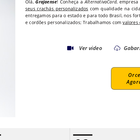
Olá,
Grajaense
! Conheça a
AlternativaCard
, empresa
seus crachás personalizados
com qualidade na cid
entregamos para o estado
e para todo
Brasil, nos fo
e cordões personalizados; Trabalhamos com
valores 
Ver video
Gabar
Orc
Agor