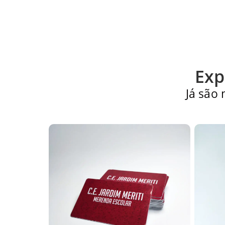
Exp
Já são