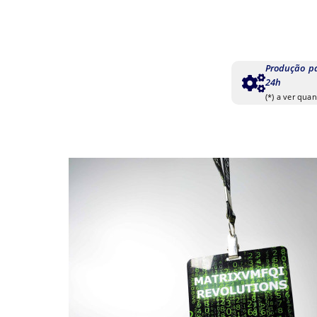
Produção p
24h
(*) a ver qua