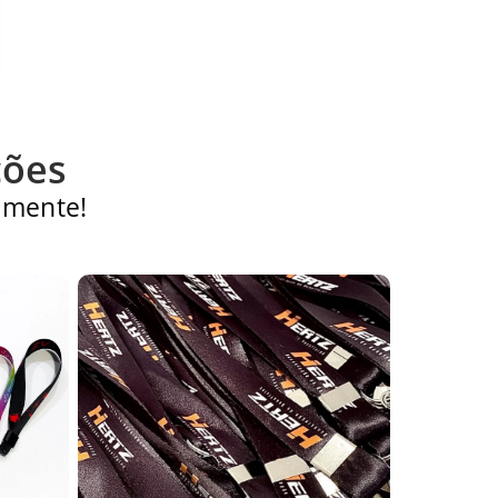
ções
lmente!