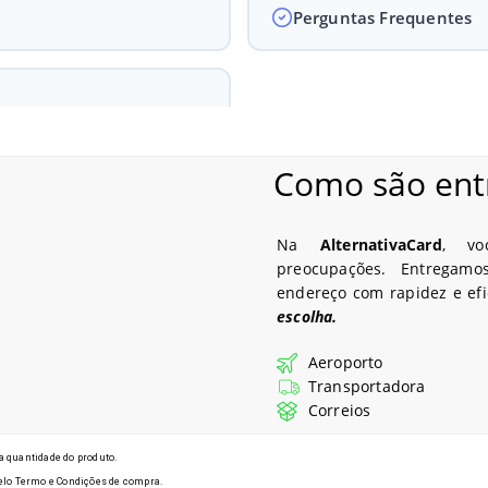
Perguntas Frequentes
Como são ent
odelos de Crachás em Gaspar - S
Na
AlternativaCard
, vo
preocupações. Entregam
endereço com rapidez e efi
escolha.
Aeroporto
Transportadora
Correios
 quantidade do produto.
 pelo Termo e Condições de compra.