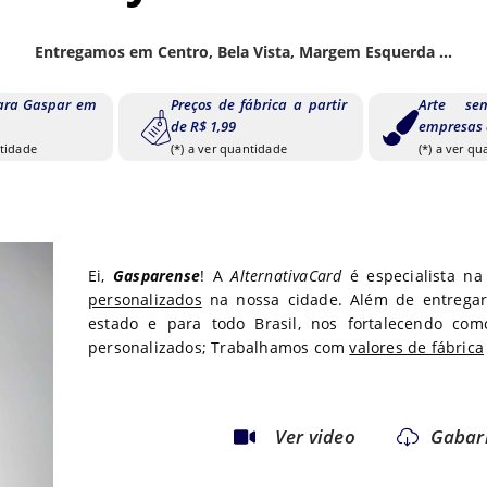
Entregamos em Centro, Bela Vista, Margem Esquerda ...
ara Gaspar em
Preços de fábrica a partir
Arte se
de R$ 1,99
empresas 
ntidade
(*) a ver quantidade
(*) a ver q
Ei,
Gasparense
! A
AlternativaCard
é especialista n
personalizados
na nossa cidade. Além de entreg
estado
e para todo
Brasil, nos fortalecendo com
personalizados; Trabalhamos com
valores de fábrica
Ver video
Gabar