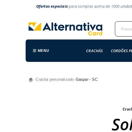
Ofertas especiais
para compras acima de
1000 unidad
MENU
CRACHÁS
CORDÕES P
🏠
Crachá personalizado
Gaspar - SC
>
>
Crac
Sol