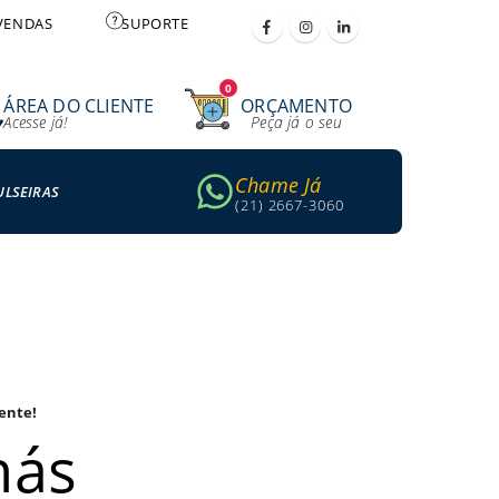
VENDAS
SUPORTE
0
ÁREA DO CLIENTE
ORÇAMENTO
Acesse já!
Peça já o seu
Chame Já
ULSEIRAS
(21) 2667-3060
ente!
hás