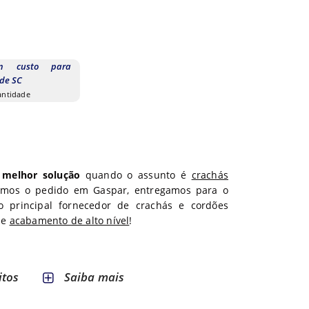
m custo para
de SC
uantidade
a
melhor solução
quando o assunto é
crachás
armos o pedido em
Gaspar
, entregamos para o
o principal fornecedor de crachás e cordões
e
acabamento de alto nível
!
itos
Saiba mais