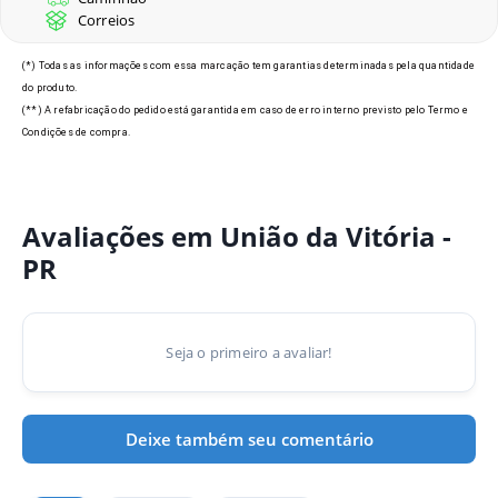
Correios
Modelos de Crachás em União
(*) Todas as informações com essa marcação tem garantias determinadas pela quantidade
do produto.
da Vitória - PR
(**) A refabricação do pedido está garantida em caso de erro interno previsto pelo Termo e
Condições de compra.
Avaliações em União da Vitória -
PR
Seja o primeiro a avaliar!
Deixe também seu comentário