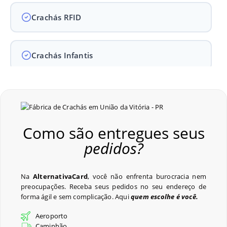
Crachás RFID
Crachás Infantis
Crachás para Empresas
Como são entregues seus
Crachás para Eventos
pedidos?
Perguntas Frequentes
Na
AlternativaCard
, você não enfrenta burocracia nem
preocupações. Receba seus pedidos no seu endereço de
forma ágil e sem complicação. Aqui
quem escolhe é você.
Últimos Pedidos
Aeroporto
Caminhão