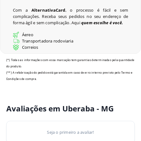
Perguntas Frequentes
Com a
AlternativaCard
, o processo é fácil e sem
complicações. Receba seus pedidos no seu endereço de
forma ágil e sem complicação. Aqui
quem escolhe é você.
Últimos Pedidos
Áereo
Transportadora rodoviaria
Correios
Modelos de Crachás em
(*) Todas as informações com essa marcação tem garantias determinadas pela quantidade
do produto.
Uberaba - MG
(**) A refabricação do pedido está garantida em caso de erro interno previsto pelo Termo e
Condições de compra.
Avaliações em Uberaba - MG
Seja o primeiro a avaliar!