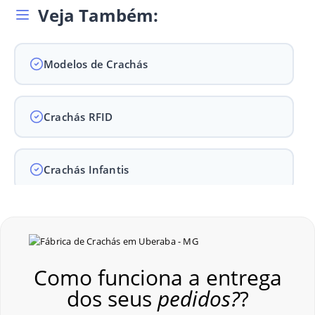
Veja Também:
Modelos de Crachás
Crachás RFID
Crachás Infantis
Crachás para Empresas
Como funciona a entrega
Crachás para Eventos
dos seus
pedidos?
?