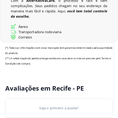
Com a
AlternativaCard
, o processo é fácil e sem
complicações. Seus pedidos chegam no seu endereço da
Últimos Pedidos
maneira mais fácil e rápida. Aqui,
você tem total controle
da escolha.
Áereo
Transportadora rodoviaria
Modelos de Crachás em
Correios
Recife - PE
(*) Todas as informações com essa marcação tem garantias determinadas pela quantidade
do produto.
(**) A refabricação do pedido está garantida em caso de erro interno previsto pelo Termo e
Condições de compra.
Avaliações em Recife - PE
Seja o primeiro a avaliar!