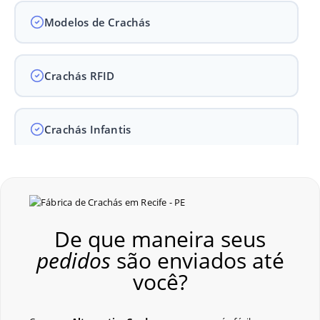
Modelos de Crachás
Crachás RFID
Crachás Infantis
Crachás para Empresas
De que maneira seus
Crachás para Eventos
pedidos
são enviados até
você?
Perguntas Frequentes