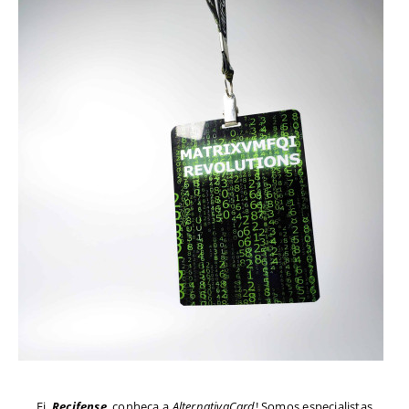
Ei,
Recifense
, conheça a
AlternativaCard
! Somos especialistas