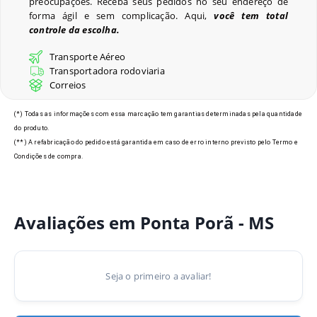
preocupações. Receba seus pedidos no seu endereço de
forma ágil e sem complicação. Aqui,
você tem total
controle da escolha.
Últimos Pedidos
Transporte Aéreo
Transportadora rodoviaria
Correios
Modelos de Crachás em Ponta
(*) Todas as informações com essa marcação tem garantias determinadas pela quantidade
Porã - MS
do produto.
(**) A refabricação do pedido está garantida em caso de erro interno previsto pelo Termo e
Condições de compra.
Avaliações em Ponta Porã - MS
Seja o primeiro a avaliar!