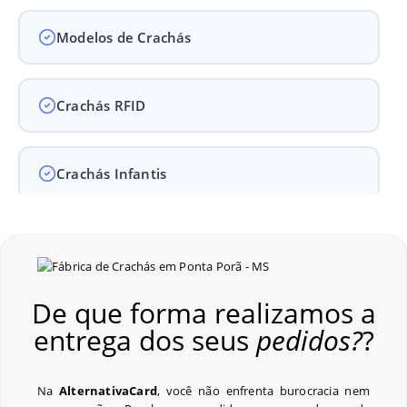
Modelos de Crachás
Crachás RFID
Crachás Infantis
Crachás para Empresas
De que forma realizamos a
Crachás para Eventos
entrega dos seus
pedidos?
?
Perguntas Frequentes
Na
AlternativaCard
, você não enfrenta burocracia nem