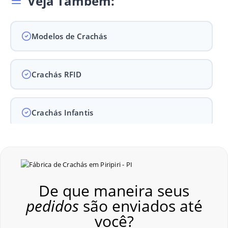
Veja Também:
Modelos de Crachás
Crachás RFID
Crachás Infantis
Crachás para Empresas
De que maneira seus
Crachás para Eventos
pedidos
são enviados até
você?
Perguntas Frequentes