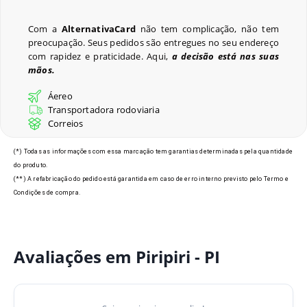
Com a
AlternativaCard
não tem complicação, não tem
preocupação. Seus pedidos são entregues no seu endereço
Últimos Pedidos
com rapidez e praticidade. Aqui,
a decisão está nas suas
mãos.
Áereo
Transportadora rodoviaria
Modelos de Crachás em
Correios
Piripiri - PI
(*) Todas as informações com essa marcação tem garantias determinadas pela quantidade
do produto.
(**) A refabricação do pedido está garantida em caso de erro interno previsto pelo Termo e
Condições de compra.
Avaliações em Piripiri - PI