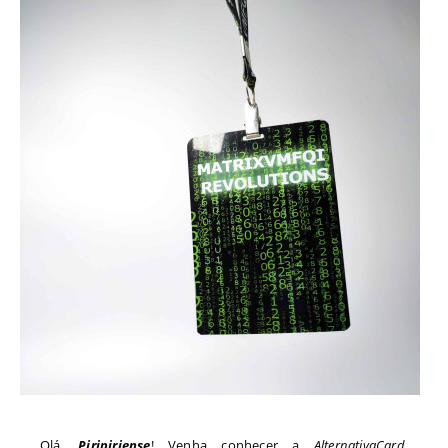
Olá,
Piripiriense
! Venha conhecer a
AlternativaCard
,