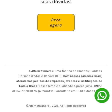
suas dúvidas!
Peça
agora
A
AlternativaCard
é uma fábrica de Crachás, Cordões
Personalizados e Cartões RFID.
Com nossos
parceiros locais
,
atendemos pedidos de empresas, eventos e instituições de
todo o Brasil
. Nosso lema é qualidade e preço justo.
CNPJ:
28.057.731/0001-92 (Alternativa Consultoria em Publicidade LTDA-
ME.)
©AlternativaCard . 2026. All Rights Reserved
1
2
3