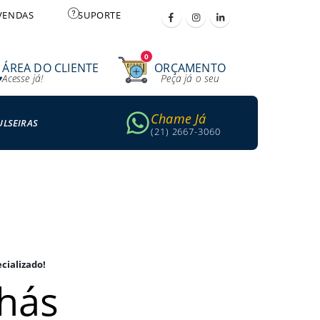
VENDAS
SUPORTE
0
ÁREA DO CLIENTE
ORÇAMENTO
Acesse já!
Peça já o seu
Chame Já
ULSEIRAS
(21) 2667-3060
cializado!
hás