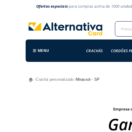
Ofertas especiais
para compras acima de
1000 unidad
MENU
CRACHÁS
CORDÕES P
🏠
Crachá personalizado
Mirassol - SP
>
>
Empresa d
Gar