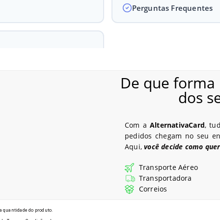
Perguntas Frequentes
De que forma 
dos s
odelos de Crachás em Mirassol - 
Com a
AlternativaCard
, tu
pedidos chegam no seu end
Aqui,
você decide como quer
Transporte Aéreo
Transportadora
Correios
 quantidade do produto.