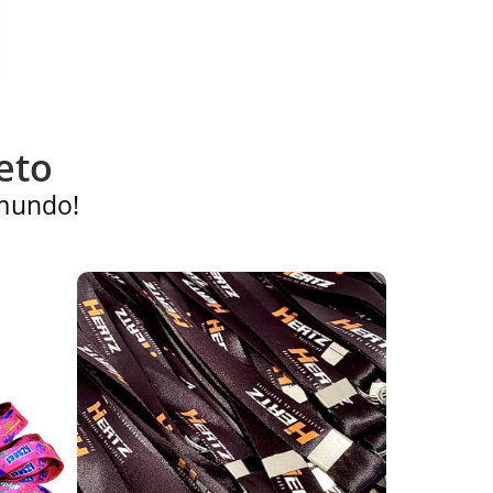
eto
 mundo!