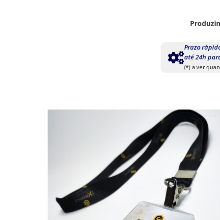
Produzim
Prazo rápid
até 24h par
(*) a ver qua