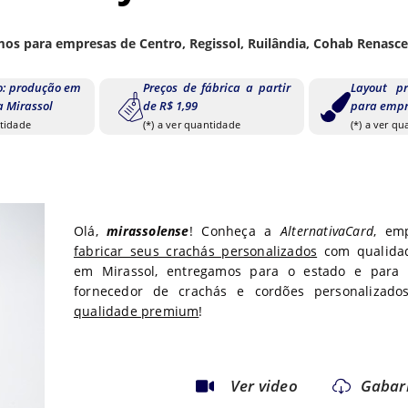
os para empresas de Centro, Regissol, Ruilândia, Cohab Renasce
o: produção em
Preços de fábrica a partir
Layout pr
a Mirassol
de R$ 1,99
para empr
ntidade
(*) a ver quantidade
(*) a ver q
Olá,
mirassolense
! Conheça a
AlternativaCard
, em
fabricar seus crachás personalizados
com qualidad
em
Mirassol
, entregamos para o estado
e para 
fornecedor de crachás e cordões personalizado
qualidade premium
!
Ver video
Gabar