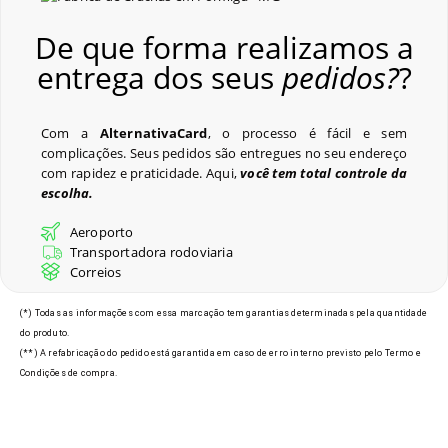
De que forma realizamos a
Crachás para Eventos
entrega dos seus
pedidos?
?
Perguntas Frequentes
Com a
AlternativaCard
, o processo é fácil e sem
complicações. Seus pedidos são entregues no seu endereço
com rapidez e praticidade. Aqui,
você tem total controle da
escolha.
Últimos Pedidos
Aeroporto
Transportadora rodoviaria
Correios
Modelos de Crachás em
(*) Todas as informações com essa marcação tem garantias determinadas pela quantidade
Formiga - MG
do produto.
(**) A refabricação do pedido está garantida em caso de erro interno previsto pelo Termo e
Condições de compra.