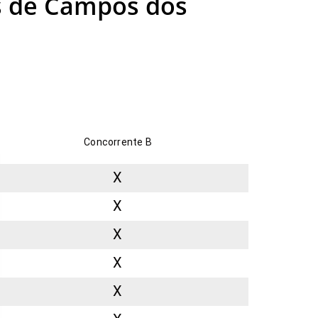
s de Campos dos
Concorrente B
X
X
X
X
X