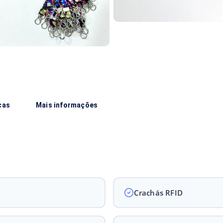
cas
Mais informações
Crachás RFID