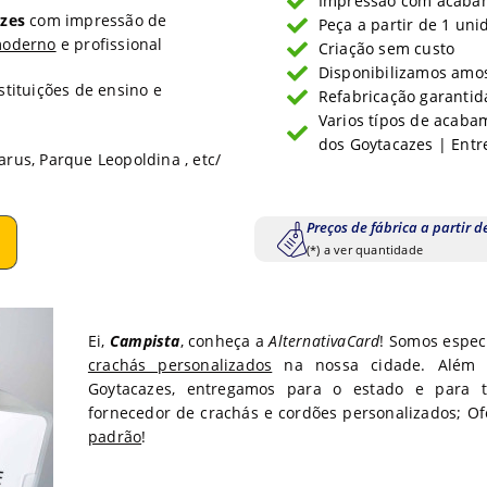
Impressão com acabam
zes
com impressão de
Peça a partir de 1 uni
moderno
e profissional
Criação sem custo
Disponibilizamos amos
nstituições de ensino e
Refabricação garantida
Varios típos de acab
dos Goytacazes | Entr
rus, Parque Leopoldina , etc/
Preços de fábrica a partir d
(*) a ver quantidade
Ei,
Campista
, conheça a
AlternativaCard
! Somos espec
crachás personalizados
na nossa cidade. Além
Goytacazes
, entregamos para o estado
e para 
fornecedor de crachás e cordões personalizados; 
padrão
!