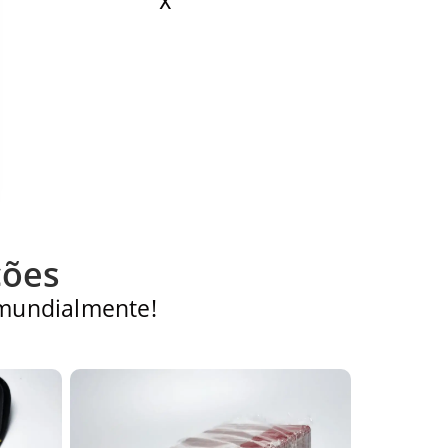
X
ções
 mundialmente!