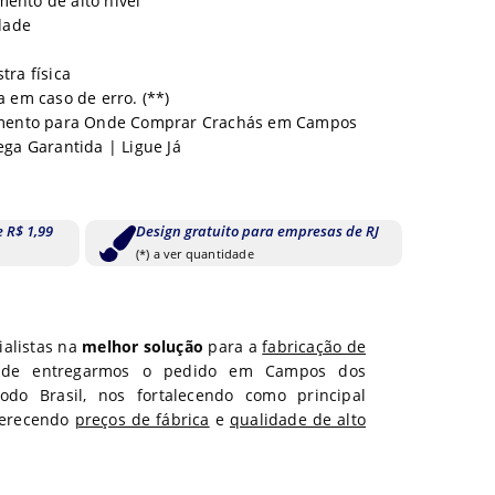
ento de alto nível
dade
tra física
 em caso de erro. (**)
amento para Onde Comprar Crachás em Campos
ega Garantida | Ligue Já
e R$ 1,99
Design gratuito para empresas de RJ
(*) a ver quantidade
ialistas na
melhor solução
para a
fabricação de
 de entregarmos o pedido em
Campos dos
todo
Brasil, nos fortalecendo como principal
Oferecendo
preços de fábrica
e
qualidade de alto