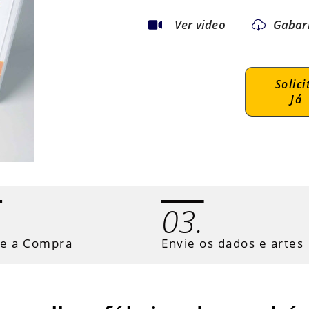
Ver video
Gabar
Solici
Já
.
03.
ze a Compra
Envie os dados e artes