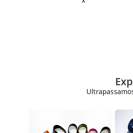
X
Exp
Ultrapassamos