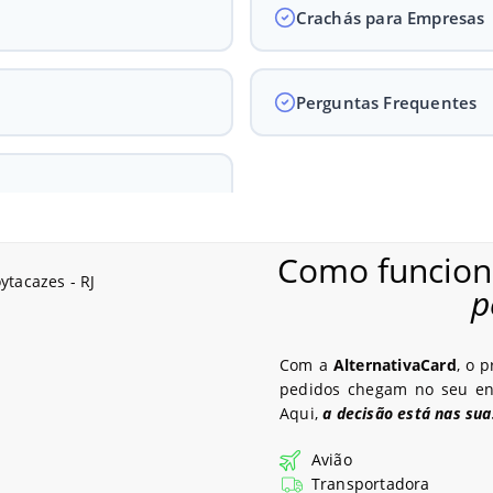
Crachás para Empresas
Perguntas Frequentes
Como funciona
p
de Crachás em Campos dos Goytaca
Com a
AlternativaCard
, o 
pedidos chegam no seu end
Aqui,
a decisão está nas su
Avião
Transportadora