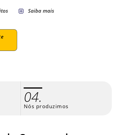
itos
Saiba mais
te
04.
Nós produzimos