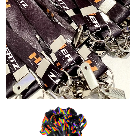
acesso e na segurança dos ambientes. Sua personalização com a
identidade da empresa contribui para o fortalecimento da marca e
a padronização da equipe.
Cordinhas personalizadas para identificação.
Muito usadas em empresas, escolas e eventos, as cordinhas para
crachá personalizadas garantem identificação eficiente e maior
segurança. Podem ser produzidas em diferentes materiais,
larguras e cores, com personalização da marca.
Cordões personalizados para uso em crachás
corporativos.
Os cordões personalizados para crachá combinam utilidade e
divulgação de marca em um único item. Eles servem para
sustentar crachás, cartões RFID e credenciais, ao mesmo tempo
em que reforçam a identidade visual com logotipos e cores
institucionais impressas. São resistentes, confortáveis e ideais