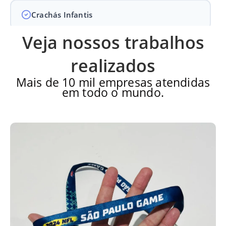
Crachás Infantis
Veja nossos trabalhos
Crachás para Empresas
realizados
Mais de 10 mil empresas atendidas
em todo o mundo.
Crachás para Eventos
Perguntas Frequentes
Últimos Pedidos
Perguntas Frequentes