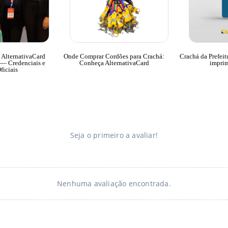
: AlternativaCard
Onde Comprar Cordões para Crachá:
Crachá da Prefeit
— Credenciais e
Conheça AlternativaCard
imprim
ficiais
Seja o primeiro a avaliar!
Nenhuma avaliação encontrada.