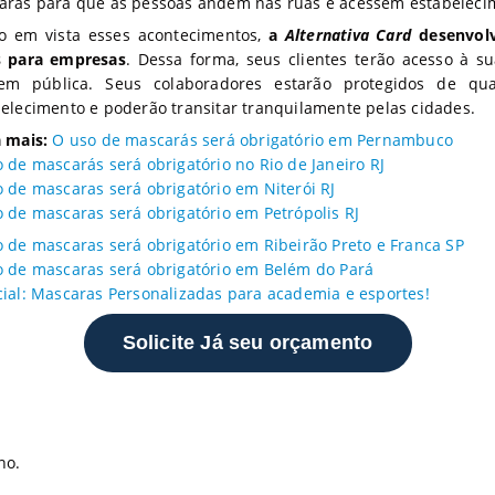
aras para que as pessoas andem nas ruas e acessem estabeleci
o em vista esses acontecimentos,
a
Alternativa Card
desenvolv
s para empresas
. Dessa forma, seus clientes terão acesso à
em pública. Seus colaboradores estarão protegidos de qu
elecimento e poderão transitar tranquilamente pelas cidades.
 mais:
O uso de mascarás será obrigatório em Pernambuco
 de mascarás será obrigatório no Rio de Janeiro RJ
 de mascaras será obrigatório em Niterói RJ
 de mascaras será obrigatório em Petrópolis RJ
 de mascaras será obrigatório em Ribeirão Preto e Franca SP
 de mascaras será obrigatório em Belém do Pará
ial: Mascaras Personalizadas para academia e esportes!
Solicite Já seu orçamento
no.