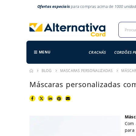
Ofertas especiais
para compras acima de
1000 unidad
MENU
CRACHÁS
CORDÕES P
BLOG
MASCARAS PERSONALIZADAS
MÁSCAR
Máscaras personalizadas co
Másc
Com 
para 