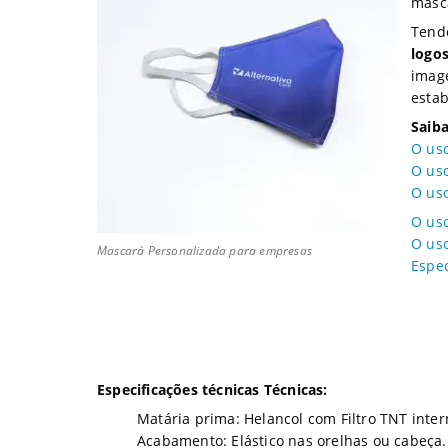
masc
Tend
logo
imag
estab
Saiba
O uso
O uso
O uso
O uso
O uso
Mascará Personalizada para empresas
Espec
Especificações técnicas Técnicas:
Matária prima: Helancol com Filtro TNT inter
Acabamento: Elástico nas orelhas ou cabeça.