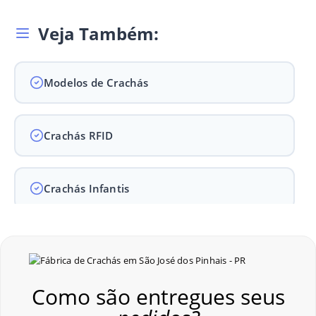
Veja Também:
Modelos de Crachás
Crachás RFID
Crachás Infantis
Crachás para Empresas
Como são entregues seus
Crachás para Eventos