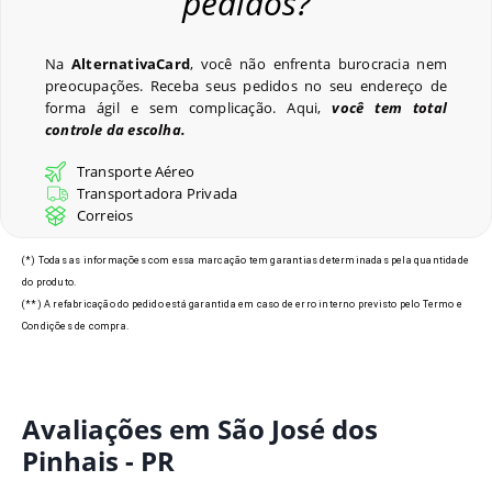
pedidos?
Perguntas Frequentes
Na
AlternativaCard
, você não enfrenta burocracia nem
preocupações. Receba seus pedidos no seu endereço de
forma ágil e sem complicação. Aqui,
você tem total
controle da escolha.
Últimos Pedidos
Transporte Aéreo
Transportadora Privada
Correios
Modelos de Crachás em São
(*) Todas as informações com essa marcação tem garantias determinadas pela quantidade
José dos Pinhais - PR
do produto.
(**) A refabricação do pedido está garantida em caso de erro interno previsto pelo Termo e
Condições de compra.
Avaliações em São José dos
Pinhais - PR