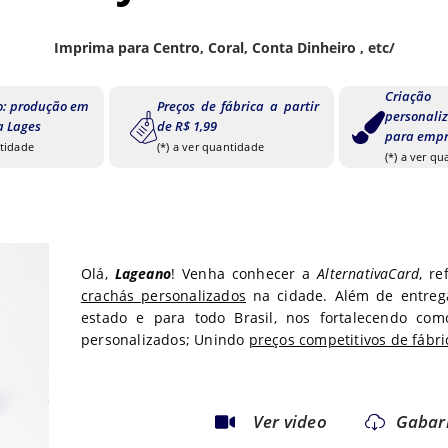
Imprima para Centro, Coral, Conta Dinheiro , etc/
Criaç
o: produção em
Preços de fábrica a partir
personal
a Lages
de R$ 1,99
para empr
ntidade
(*) a ver quantidade
(*) a ver q
Olá,
Lageano
! Venha conhecer a
AlternativaCard
, r
crachás personalizados
na cidade. Além de entre
estado
e para todo
Brasil, nos fortalecendo com
personalizados; Unindo
preços competitivos de fábri
Ver video
Gabar