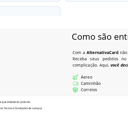
Como são ent
Modelos de Crachás em Lages - SC
Com a
AlternativaCard
não 
Receba seus pedidos no
complicação. Aqui,
você dec
Áereo
Caminhão
Correios
 quantidade do produto.
 pelo Termo e Condições de compra.