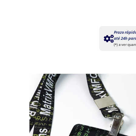
Prazo rápid
até 24h par
(*) a ver qua