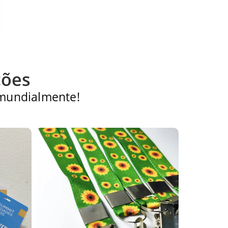
ções
 mundialmente!