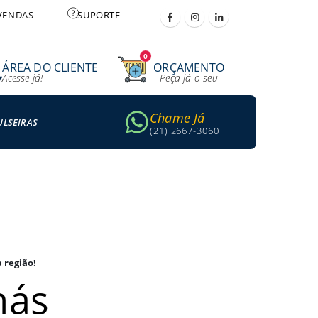
VENDAS
SUPORTE
0
ÁREA DO CLIENTE
ORÇAMENTO
Acesse já!
Peça já o seu
Chame Já
ULSEIRAS
(21) 2667-3060
 região!
hás