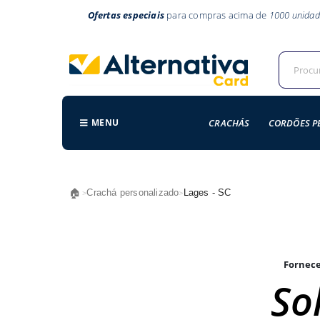
Ofertas especiais
para compras acima de
1000 unidad
MENU
CRACHÁS
CORDÕES P
🏠
Crachá personalizado
Lages - SC
>
>
Fornece
Sol