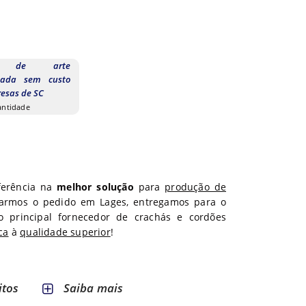
ão de arte
izada sem custo
esas de SC
uantidade
eferência na
melhor solução
para
produção de
garmos o pedido em
Lages
, entregamos para o
o principal fornecedor de crachás e cordões
ca
à
qualidade superior
!
itos
Saiba mais