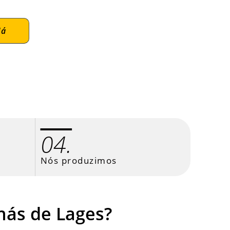
Já
04.
Nós produzimos
hás de Lages?