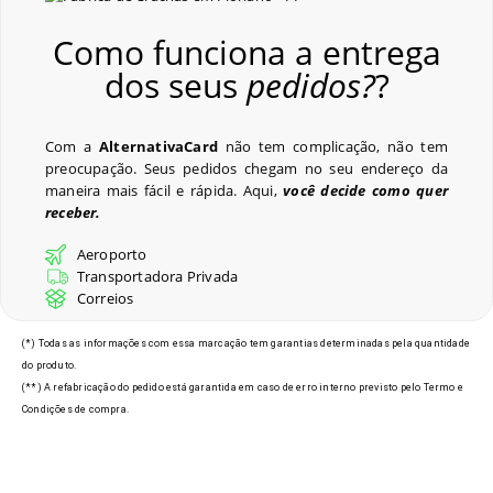
Como funciona a entrega
Crachás para Eventos
dos seus
pedidos?
?
Perguntas Frequentes
Com a
AlternativaCard
não tem complicação, não tem
preocupação. Seus pedidos chegam no seu endereço da
maneira mais fácil e rápida. Aqui,
você decide como quer
receber.
Últimos Pedidos
Aeroporto
Transportadora Privada
Correios
Modelos de Crachás em
(*) Todas as informações com essa marcação tem garantias determinadas pela quantidade
Floriano - PI
do produto.
(**) A refabricação do pedido está garantida em caso de erro interno previsto pelo Termo e
Condições de compra.