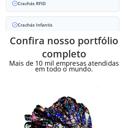
Crachás RFID
Crachás Infantis
Confira nosso portfólio
Crachás para Empresas
completo
Mais de 10 mil empresas atendidas
em todo o mundo.
Crachás para Eventos
Perguntas Frequentes
Últimos Pedidos