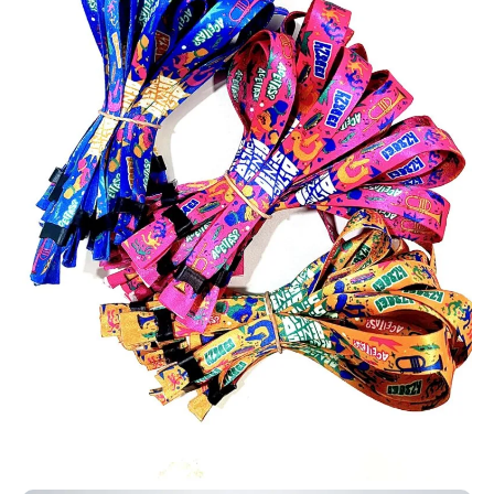
Os
tirantes para crachá personalizados
combinam
funcionalidade, conforto e divulgação da marca. Mantêm a
identificação sempre visível, facilitam processos de controle de
acesso e valorizam a apresentação dos colaboradores. Com
opções de personalização em cores, logotipos e textos, são uma
excelente escolha para diferentes segmentos e aplicações.
Cordinhas personalizadas para identificação.
As cordinhas para crachá personalizadas são ideais para
organizações que buscam mais praticidade e segurança na
identificação. Além de manter o crachá sempre visível, contribuem
para a organização e controle de acesso em ambientes
corporativos.
Cordões de identificação personalizados para
crachá.
Os cordões personalizados para crachá unem funcionalidade e