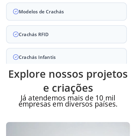
Modelos de Crachás
Crachás RFID
Crachás Infantis
Explore nossos projetos
Crachás para Empresas
e criações
Já atendemos mais de 10 mil
empresas em diversos países.
Crachás para Eventos
Perguntas Frequentes