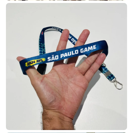
Os cordões personalizados para crachá combinam utilidade e
divulgação de marca em um único item. Eles servem para
sustentar crachás, cartões RFID e credenciais, ao mesmo tempo
em que reforçam a identidade visual com logotipos e cores
institucionais impressas. São resistentes, confortáveis e ideais
para uso corporativo e eventos.