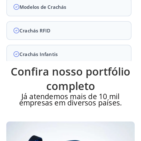
Modelos de Crachás
Crachás RFID
Crachás Infantis
Confira nosso portfólio
Crachás para Empresas
completo
Já atendemos mais de 10 mil
empresas em diversos países.
Crachás para Eventos
Perguntas Frequentes