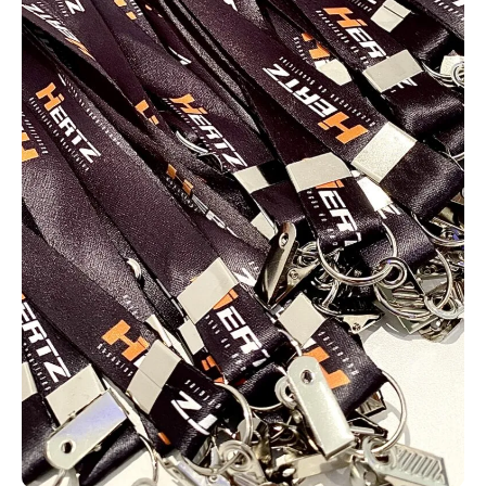
comum para uso corporativo é 20 mm, que
Tirantes para Crachá.
oferece boa visibilidade da impressão e
conforto no uso diário.
Empresas, escolas, hospitais, indústrias e organizadores de
eventos utilizam tirantes para crachá personalizados para garantir
mais organização e segurança. Produzidos com materiais de
qualidade, eles proporcionam conforto no uso diário e podem ser
personalizados com elementos visuais da marca, agregando
profissionalismo ao ambiente.
Cordinhas para crachá personalizadas.
Muito usadas em empresas, escolas e eventos, as cordinhas para
crachá personalizadas garantem identificação eficiente e maior
segurança. Podem ser produzidas em diferentes materiais,
larguras e cores, com personalização da marca.
Cordões personalizados para crachá.