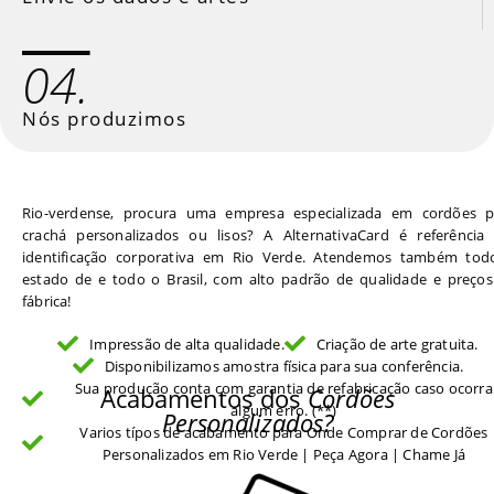
04.
Nós produzimos
Rio-verdense, procura uma empresa especializada em cordões p
crachá personalizados ou lisos? A AlternativaCard é referência
identificação corporativa em Rio Verde. Atendemos também tod
estado de e todo o Brasil, com alto padrão de qualidade e preços
fábrica!
Impressão de alta qualidade.
Criação de arte gratuita.
Disponibilizamos amostra física para sua conferência.
Sua produção conta com garantia de refabricação caso ocorra
Acabamentos dos
Cordões
algum erro. (**)
Personalizados?
Varios típos de acabamento para Onde Comprar de Cordões
Personalizados em Rio Verde | Peça Agora | Chame Já