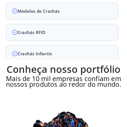
Modelos de Crachás
Crachás RFID
Crachás Infantis
Conheça nosso portfólio
Crachás para Empresas
Mais de 10 mil empresas confiam em
nossos produtos ao redor do mundo.
Crachás para Eventos
Perguntas Frequentes