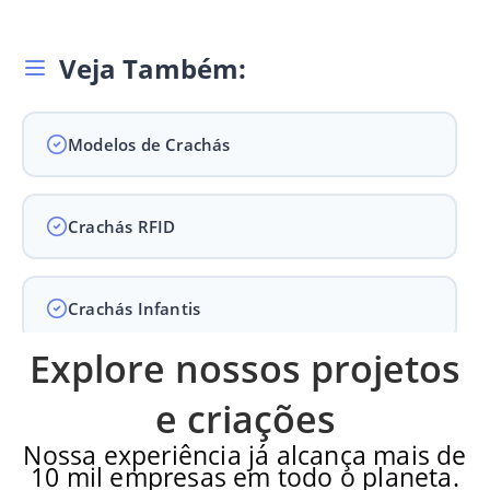
Veja Também:
Modelos de Crachás
Crachás RFID
Crachás Infantis
Explore nossos projetos
Crachás para Empresas
e criações
Nossa experiência já alcança mais de
10 mil empresas em todo o planeta.
Crachás para Eventos