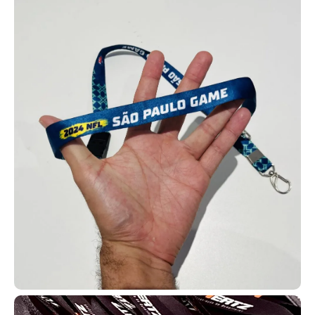
crachá personalizadas garantem identificação eficiente e maior
segurança. Podem ser produzidas em diferentes materiais,
larguras e cores, com personalização da marca.
Cordões personalizados para crachá.
Os cordões para crachá personalizados unem organização,
segurança e marketing. Eles suportam crachás e cartões RFID,
mantêm identificação sempre visível e ainda fortalecem a marca
com impressão de logotipo e cores institucionais. São duráveis,
confortáveis e ideais para padronização de equipes.