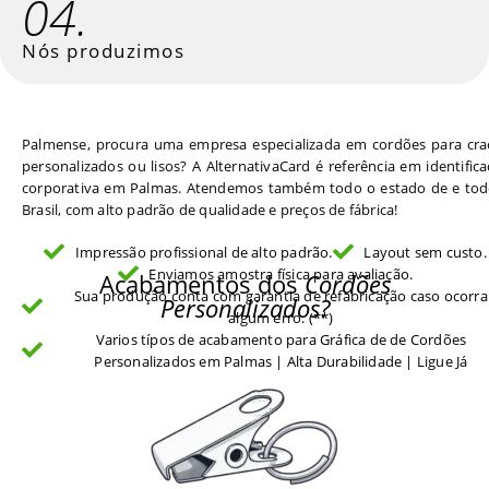
04.
Nós produzimos
Palmense, procura uma empresa especializada em cordões para cra
personalizados ou lisos? A AlternativaCard é referência em identific
corporativa em Palmas. Atendemos também todo o estado de e tod
Brasil, com alto padrão de qualidade e preços de fábrica!
Impressão profissional de alto padrão.
Layout sem custo.
Enviamos amostra física para avaliação.
Acabamentos dos
Cordões
Sua produção conta com garantia de refabricação caso ocorra
Personalizados?
algum erro. (**)
Varios típos de acabamento para Gráfica de de Cordões
Personalizados em Palmas | Alta Durabilidade | Ligue Já