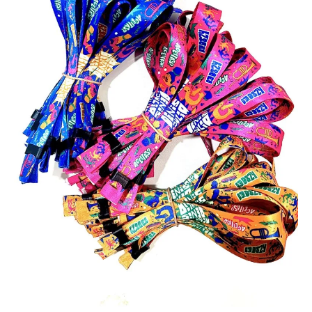
Empresas, escolas, hospitais, indústrias e organizadores de
eventos utilizam tirantes para crachá personalizados para garantir
mais organização e segurança. Produzidos com materiais de
qualidade, eles proporcionam conforto no uso diário e podem ser
personalizados com elementos visuais da marca, agregando
profissionalismo ao ambiente.
Cordinhas para crachá.
Muito usadas em empresas, escolas e eventos, as cordinhas para
crachá personalizadas garantem identificação eficiente e maior
segurança. Podem ser produzidas em diferentes materiais,
larguras e cores, com personalização da marca.
Cordões de identificação personalizados para
crachá.
Os cordões personalizados para crachá unem funcionalidade e