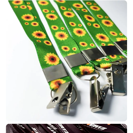
marketing em um único produto. Além de sustentarem crachás,
cartões RFID e credenciais, eles divulgam sua marca com
impressão contínua de logotipo e cores institucionais. Possuem
excelente acabamento, conforto e durabilidade, sendo ideais para
empresas, eventos, feiras, escolas, hospitais e indústrias. Com
eles, sua equipe fica padronizada e sua marca ganha mais
visibilidade.