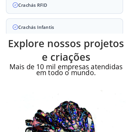
Crachás RFID
Crachás Infantis
Explore nossos projetos
Crachás para Empresas
e criações
Mais de 10 mil empresas atendidas
em todo o mundo.
Crachás para Eventos
Perguntas Frequentes
Últimos Pedidos