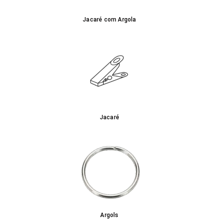
Jacaré com Argola
Jacaré
Argols