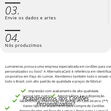
03.
Envie os dados e artes
04.
Nós produzimos
Lumiarense, procura uma empresa especializada em cordões para cr
personalizados ou lisos? A AlternativaCard é referência em identific
corporativa em Paço do Lumiar. Atendemos também todo o estado d
todo o Brasil, com alto padrão de qualidade e preços de fábrica!
Impressão com acabamento de alta qualidade.
Layout sem custo.
Amostra física à sua disposição.
Acabamentos dos
Cordões
Garantimos a refabricação do pedido em caso de erro. (**)
Personalizados?
Varios típos de acabamento para Compre de Cordões
Personalizados em Paço do Lumiar | Preço Justo | Ligue Já