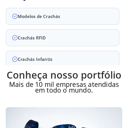
Modelos de Crachás
Crachás RFID
Crachás Infantis
Conheça nosso portfólio
Crachás para Empresas
Mais de 10 mil empresas atendidas
em todo o mundo.
Crachás para Eventos
Perguntas Frequentes