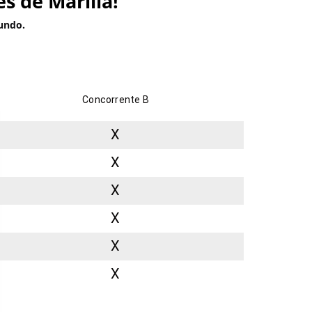
s de Marília!
undo.
Concorrente B
X
X
X
X
X
X