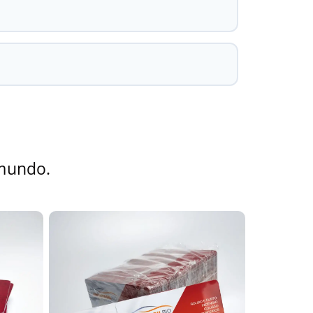
 mundo.
+
lizada é de 50 unidades, garantindo o
+
 corporativo é 20 mm, que oferece boa