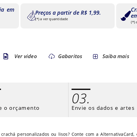
lia em
Cr
Preços a partir de R$ 1,99.
em
(*) a ver quantidade
(*)
Ver video
Gabaritos
Saiba mais
.
03.
e o orçamento
Envie os dados e artes
crachá personalizados ou lisos? Conte com a AlternativaCard, 