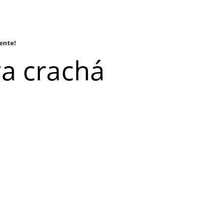
iente!
a crachá