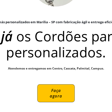
ás personalizados em Marília – SP com fabricação ágil e entrega efic
já
os Cordões par
personalizados.
Atendemos e entregamos em Centro, Cascata, Palmital, Campus.
Faça
agora