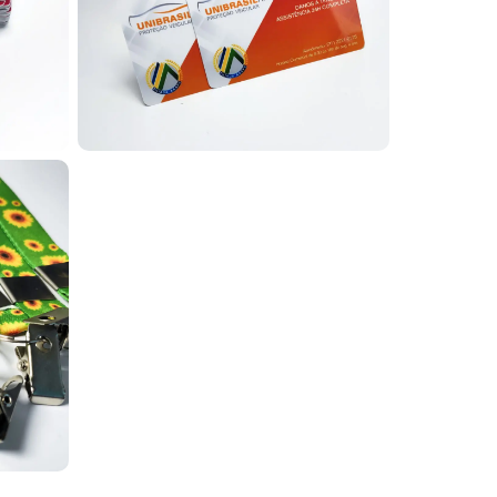
+
40 dpi), frente e verso, com as cores e o
 garantir mais organização e segurança. Produzidos
is da marca, agregando profissionalismo ao
entificação. Além de manter o crachá sempre