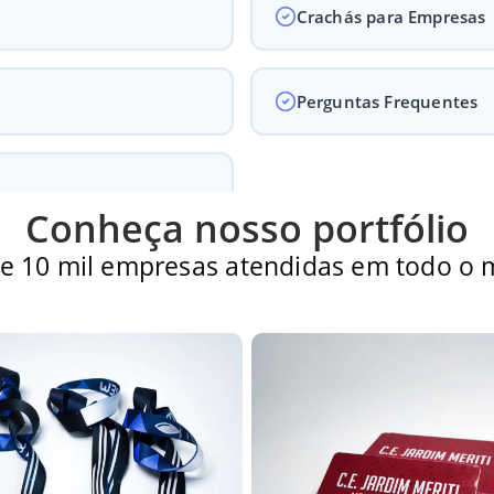
Crachás para Empresas
Perguntas Frequentes
Conheça nosso portfólio
e 10 mil empresas atendidas em todo o
Perguntas Frequentes
para pedidos de cordão?
rovação da arte. A quantidade mínima para sublimação persona
ra os cordões?
ra pedidos menores.
2 mm, 15 mm, 20 mm e 25 mm. A largura mais comum para uso