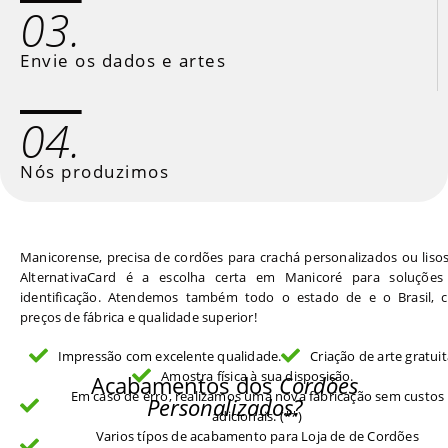
03.
Envie os dados e artes
04.
Nós produzimos
Manicorense, precisa de cordões para crachá personalizados ou liso
AlternativaCard é a escolha certa em Manicoré para soluções
identificação. Atendemos também todo o estado de e o Brasil, 
preços de fábrica e qualidade superior!
Impressão com excelente qualidade.
Criação de arte gratuit
Amostra física à sua disposição.
Acabamentos dos
Cordões
Em caso de erro, realizamos uma nova fabricação sem custos
Personalizados?
adicionais. (**)
Varios típos de acabamento para Loja de de Cordões