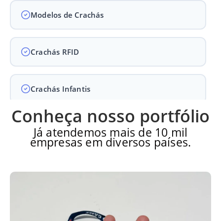
Modelos de Crachás
Crachás RFID
Crachás Infantis
Conheça nosso portfólio
Crachás para Empresas
Já atendemos mais de 10 mil
empresas em diversos países.
Crachás para Eventos
Perguntas Frequentes