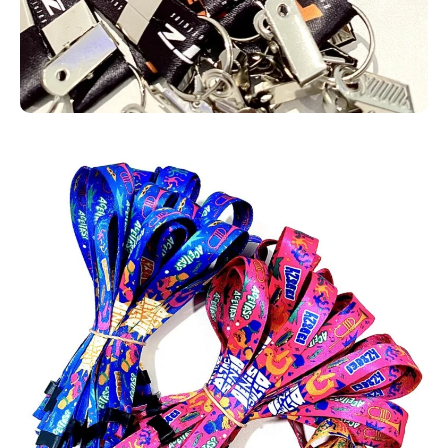
com logotipo, cores e mensagens institucionais.
Cordões para crachá com personalização
exclusiva.
Os cordões personalizados para crachá unem funcionalidade e
marketing em um único produto. Além de sustentarem crachás,
cartões RFID e credenciais, eles divulgam sua marca com
impressão contínua de logotipo e cores institucionais. Possuem
excelente acabamento, conforto e durabilidade, sendo ideais para
empresas, eventos, feiras, escolas, hospitais e indústrias. Com
eles, sua equipe fica padronizada e sua marca ganha mais
visibilidade.