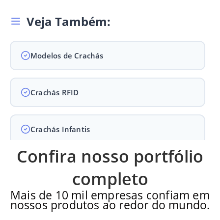
Veja Também:
Modelos de Crachás
Crachás RFID
Crachás Infantis
Confira nosso portfólio
Crachás para Empresas
completo
Mais de 10 mil empresas confiam em
nossos produtos ao redor do mundo.
Crachás para Eventos