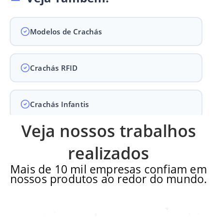
Modelos de Crachás
Crachás RFID
Crachás Infantis
Veja nossos trabalhos
Crachás para Empresas
realizados
Mais de 10 mil empresas confiam em
nossos produtos ao redor do mundo.
Crachás para Eventos
Perguntas Frequentes