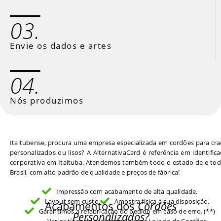
03.
Envie os dados e artes
04.
Nós produzimos
Itaitubense, procura uma empresa especializada em cordões para cr
personalizados ou lisos? A AlternativaCard é referência em identific
corporativa em Itaituba. Atendemos também todo o estado de e tod
Brasil, com alto padrão de qualidade e preços de fábrica!
Impressão com acabamento de alta qualidade.
Layout sem custo.
Amostra física à sua disposição.
Acabamentos dos
Cordões
Garantimos a refabricação do pedido em caso de erro. (**)
Personalizados?
Varios típos de acabamento para Loja de de Cordões