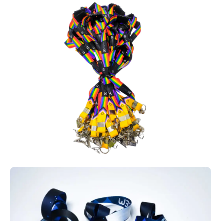
Cordões para crachá com personalização
exclusiva.
Cordões personalizados para crachá oferecem praticidade e
também funcionam como ferramenta de marketing. Além de
manterem crachás, RFID e credenciais sempre acessíveis, ajudam
a divulgar a marca por meio de personalização com logo e
identidade visual. São indicados para empresas, escolas,
hospitais e eventos em geral.