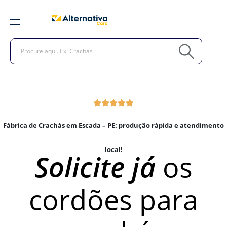
Fábrica de Crachás em Escada – PE: produção rápida e atendimento
local!
Solicite já
os
cordões para