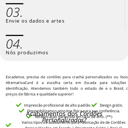
03.
Envie os dados e artes
04.
Nós produzimos
Escadense, precisa de cordões para crachá personalizados ou liso
AlternativaCard é a escolha certa em Escada para soluções
identificação. Atendemos também todo o estado de e o Brasil, 
preços de fábrica e qualidade superior!
Impressão profissional de alto padrão.
Design grátis.
Disponibilizamos amostra física para sua conferência.
Acabamentos dos
Cordões
Refabricação garantida em caso de erro. (**)
Personalizados?
Varios típos de acabamento para Fabricação de de Cordões
Personalizados em Escada | Orçamento Grátis | Peça Já