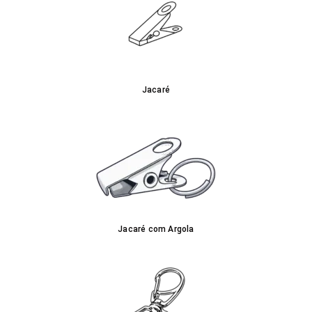
Jacaré
Jacaré com Argola