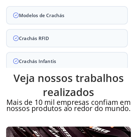
Modelos de Crachás
Crachás RFID
Crachás Infantis
Veja nossos trabalhos
Crachás para Empresas
realizados
Mais de 10 mil empresas confiam em
nossos produtos ao redor do mundo.
Crachás para Eventos
Perguntas Frequentes