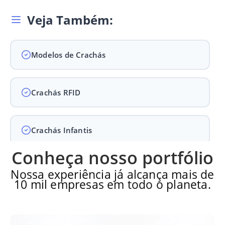
Veja Também:
Modelos de Crachás
Crachás RFID
Crachás Infantis
Conheça nosso portfólio
Crachás para Empresas
Nossa experiência já alcança mais de
10 mil empresas em todo o planeta.
Crachás para Eventos