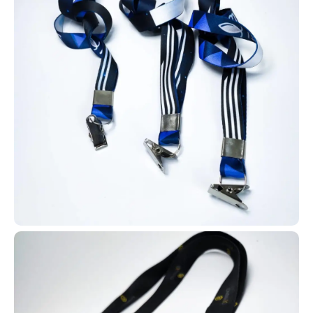
Cordões de identificação personalizados para
crachá.
Os cordões personalizados para crachá unem funcionalidade e
marketing em um único produto. Além de sustentarem crachás,
cartões RFID e credenciais, eles divulgam sua marca com
impressão contínua de logotipo e cores institucionais. Possuem
excelente acabamento, conforto e durabilidade, sendo ideais para
empresas, eventos, feiras, escolas, hospitais e indústrias. Com
eles, sua equipe fica padronizada e sua marca ganha mais
visibilidade.