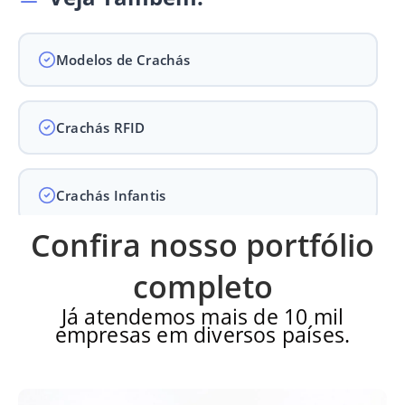
Modelos de Crachás
Crachás RFID
Crachás Infantis
Confira nosso portfólio
Crachás para Empresas
completo
Já atendemos mais de 10 mil
empresas em diversos países.
Crachás para Eventos
Perguntas Frequentes