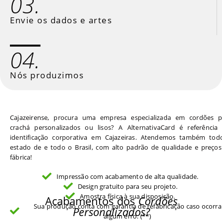
03.
Envie os dados e artes
04.
Nós produzimos
Cajazeirense, procura uma empresa especializada em cordões p
crachá personalizados ou lisos? A AlternativaCard é referência
identificação corporativa em Cajazeiras. Atendemos também tod
estado de e todo o Brasil, com alto padrão de qualidade e preços
fábrica!
Impressão com acabamento de alta qualidade.
Design gratuito para seu projeto.
Amostra física à sua disposição.
Acabamentos dos
Cordões
Sua produção conta com garantia de refabricação caso ocorra
Personalizados?
algum erro. (**)