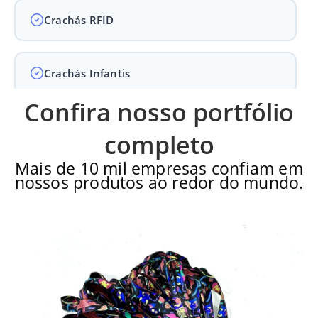
Crachás RFID
Crachás Infantis
Confira nosso portfólio
Crachás para Empresas
completo
Mais de 10 mil empresas confiam em
nossos produtos ao redor do mundo.
Crachás para Eventos
Perguntas Frequentes
Últimos Pedidos