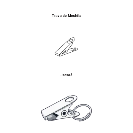
Trava de Mochila
Jacaré