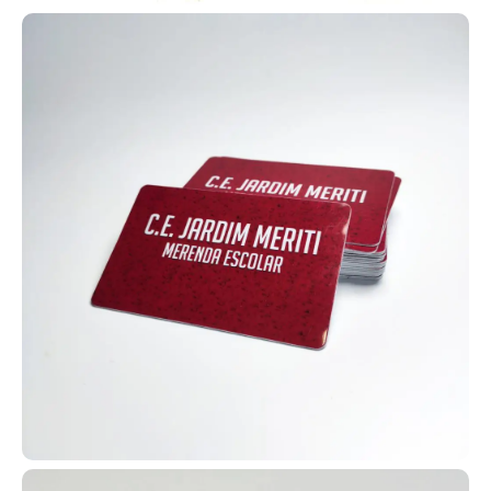
cartões RFID e credenciais, eles divulgam sua marca com
impressão contínua de logotipo e cores institucionais. Possuem
excelente acabamento, conforto e durabilidade, sendo ideais para
empresas, eventos, feiras, escolas, hospitais e indústrias. Com
eles, sua equipe fica padronizada e sua marca ganha mais
visibilidade.