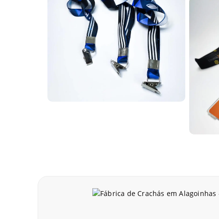
diferentes segmentos e aplicações.
Cordinhas personalizadas para identifi
As cordinhas para crachá personalizadas são ideais
visível, contribuem para a organização e controle d
Cordões para crachá com personalizaçã
Os cordões para crachá personalizados unem organiz
fortalecem a marca com impressão de logotipo e core