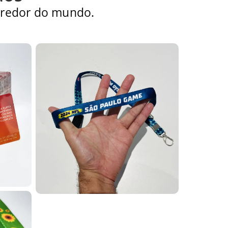
 redor do mundo.
+
 corporativo é 20 mm, que oferece boa
+
40 dpi), frente e verso, com as cores e o
+
ia à umidade. São adequados para uso
ção sempre visível, facilitam processos de
 textos, são uma excelente escolha para