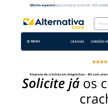
Ofertas especiais
para compras acima de
1000 unidad
MENU
CRACHÁS
CORDÕES P
Empresa de crachás em Alagoinhas – BA com aten
Solicite já
os 
crac