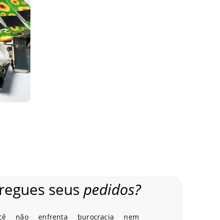
entificação. Além de manter o crachá sempre
, mantêm identificação sempre visível e ainda
ação de equipes.
regues seus
pedidos?
cê não enfrenta burocracia nem