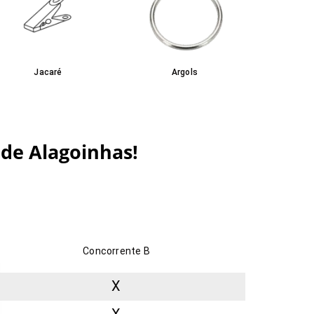
Jacaré
Argols
de Alagoinhas!
Concorrente B
X
X