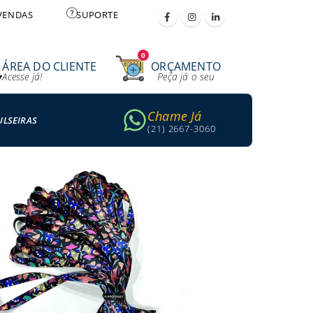
VENDAS
SUPORTE
0
ÁREA DO CLIENTE
ORÇAMENTO
Acesse já!
Peça já o seu
Chame Já
ULSEIRAS
(21) 2667-3060