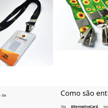
cação.
 para organizações que buscam mais praticidade e segurança na id
e acesso em ambientes corporativos.
o exclusiva.
ação, segurança e marketing. Eles suportam crachás e cartões RFID
s institucionais. São duráveis, confortáveis e ideais para padroniz
Como são ent
Na
AlternativaCard
, vo