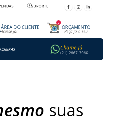
VENDAS
SUPORTE
0
ÁREA DO CLIENTE
ORÇAMENTO
Acesse já!
Peça já o seu
Chame Já
ULSEIRAS
(21) 2667-3060
 mesmo
suas