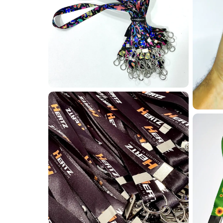
Assim, sua igreja conseg
acolhimento, projetos soc
Cartão PVC sob medida com personaliz
Os cartões em PVC personalizados podem ser aplicad
e fidelização de clientes. Muitas empresas utiliza
Os cartões em PVC personalizados fabricados pela 
integrarem informações como QR Codes, códigos de b
aplicações e automações.
Com essa versatilidade, os cartões em PVC permitem
Identificação escolar em cartão PVC p
Para identificação e ben