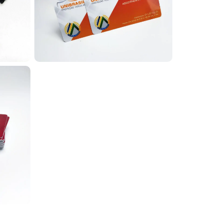
ações, como evangelização em hospitais, casas de
es e planos de saúde, além de controle de acesso
s.
o RFID ou NFC (125 MHz ou 13,56 kHz), além de
dicional. Isso permite uma ampla variedade de
ativaCard e peça já o seu!
 instituições adotam carteirinhas escolares em