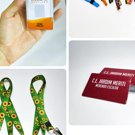
ue fidelizar melhor os membros e utilizar os cartões em diversas 
iais e missões no exterior.
ação exclusiva
os em diferentes situações, como clubes de benefícios, associaçõ
m esses cartões como ferramenta de descontos e premiações interna
AlternativaCard em nossa região podem contar com tecnologias com
arras, tarjas magnéticas ou até versões simples sem tecnologia a
 diversas automações e soluções personalizadas. Fale com a Altern
ersonalizado
efícios estudantis, como meia-entrada em shows e cinemas, muitas