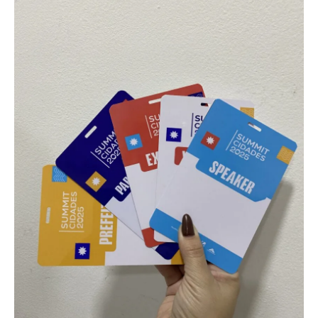
Os cartões em PVC personalizados possuem diversas
possibilidades de uso, incluindo clubes de vantagens,
associações e planos de saúde, além de sistemas de controle de
acesso e estratégias de fidelização de clientes. Em empresas,
também são usados como cartões de desconto e programas
internos de benefícios.
Fabricados pela AlternativaCard, os cartões em PVC
personalizados podem incluir tecnologias como RFID e NFC (125
MHz ou 13,56 kHz), além de QR Codes, códigos de barras e tarjas
magnéticas, ou ainda versões simples apenas com impressão.
Isso possibilita diversas automações e usos.
Com tantas opções de uso e tecnologia, os cartões em PVC
podem gerar diversas automações. Entre em contato com a
AlternativaCard e faça seu pedido!
Identificação escolar em cartão PVC
personalizado