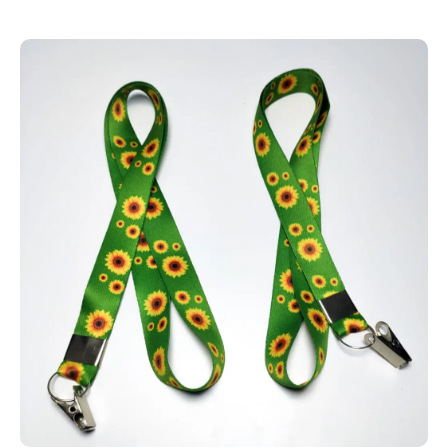
Carteirinha escolar
Impressão em alto padrão com qualidade
diferenciada
Sem quantidade mínima - peça quantas quiser
Criação de design grátis a partir de 10 unid
Solicite uma amostra física do seu produto!
Refabricação Garantida em caso de erro. (**)
Serviço de Cartões PVC em Porto Nacional |
Acabamento Premium | Ligue Jácom varios tipos!
Identificação em PVC para igrejas
Se você está buscando fabricação
de carteirinhas para igreja em Porto