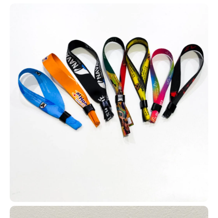
Nacional – TO, você chegou no
lugar certo! A AlternativaCard
produz carteirinhas personalizadas
para membros com inclusão de
nome, foto, endereço, filiação e
outros dados conforme sua
necessidade.
Contamos com diversos modelos de carteirinhas para que você
possa escolher o que melhor se encaixa na realidade da sua
igreja, com total liberdade de personalização e adaptação.
Com isso, você pode aumentar a fidelização da membresia e usar
as carteirinhas em várias atividades, como missões em hospitais,
casas de apoio, ações sociais e trabalhos missionários no
exterior.
Cartão PVC sob medida com personalização
exclusiva