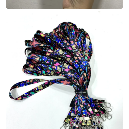
Para identificação e benefícios
estudantis, como meia-entrada em
shows e cinemas, muitas
instituições adotam carteirinhas
escolares em PVC. Em Porto
Nacional, fabricamos esses
cartões com opção de tecnologia
RFID por aproximação ou modelos
convencionais sem tecnologia.
Para escolas e faculdades de Porto Nacional, fabricamos
carteirinhas estudantis em PVC com ou sem tecnologia RFID.
Disponibilizamos vários modelos em nosso site para facilitar a
escolha da instituição.
Peça já o seu projeto! É fácil! Basta entrar em contato pelo
WhatsApp e nossa equipe irá te atender com agilidade,
oferecendo uma assessoria completa em todo o processo de
criação e produção das carteirinhas.