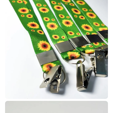
É importante destacar que oferecemos uma grande variedade de
modelos de carteirinhas, para que você possa escolher o formato
que melhor se adequa à estrutura e identidade da sua igreja, com
total personalização.
Dessa forma, é possível fortalecer a fidelização da sua
membresia e utilizar os cartões em diferentes atividades, como
missões de evangelização em hospitais, abrigos, projetos sociais
e até missões internacionais.
Cartão personalizado em PVC de alta qualidade
Os cartões em PVC personalizados podem ser utilizados em uma
infinidade de aplicações, desde clubes de benefícios e
associações, como planos de saúde e outros serviços, até o
controle de acessos e programas de fidelização de clientes. De
forma geral, são amplamente usados por empresas como cartões
de desconto, acesso a benefícios e premiações internas.
Fabricados pela AlternativaCard, os cartões em PVC
personalizados podem incluir tecnologias como RFID e NFC (125