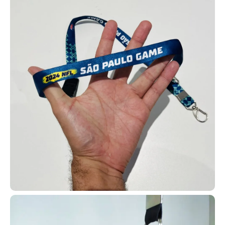
MHz ou 13,56 kHz), além de QR Codes, códigos de barras e tarjas
magnéticas, ou ainda versões simples apenas com impressão.
Isso possibilita diversas automações e usos.
Aproveite todas essas possibilidades e crie automações com
cartões em PVC personalizados. Entre em contato e solicite o seu
agora mesmo!
Carteirinha escolar
Para identificação e benefícios
estudantis, como meia-entrada em
shows e cinemas, muitas
instituições adotam carteirinhas
escolares em PVC. Em Palmas,
fabricamos esses cartões com
opção de tecnologia RFID por
aproximação ou modelos
convencionais sem tecnologia.
Produzimos carteirinhas estudantis em PVC para escolas e