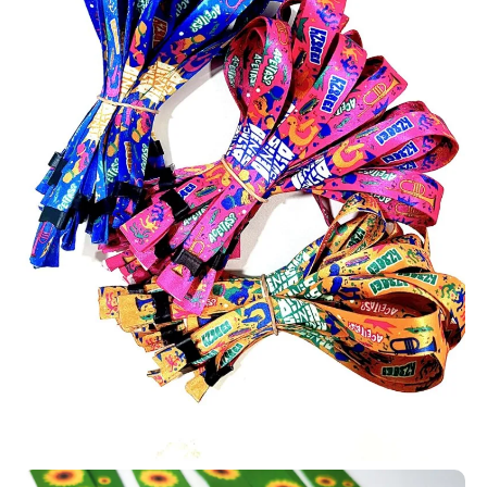
Impressão de qualidade superior e alto padrão
Sem quantidade mínima obrigatória - faça seu pedido
como quiser
Design sem custo em pedidos a partir de 10 unidades
Peça já sua amostra física!
Refabricação Garantida em caso de erro. (**)
Fabricação de Cartões PVC em Palmas | Preço de
Atacado | Chame Jácom varios tipos!
Carteira de identificação para igreja
Está buscando um local para
fabricar as carteirinhas da sua
igreja em Palmas – PR? Você
chegou ao lugar certo! A
AlternativaCard produz carteirinhas
para membros com a inclusão de
diversos dados como nome, foto,
endereço, filiação e outros
informações que você precisar incluir no seu pedido.