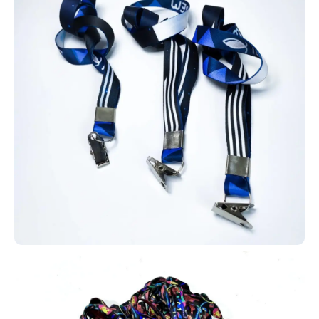
além de opções com QR Codes, códigos de barras, tarjas
magnéticas ou versões simples. Isso permite a criação de
diversas automações e aplicações.
Aproveite todas essas possibilidades e crie automações com
cartões em PVC personalizados. Entre em contato e solicite o seu
agora mesmo!
Carteira de identificação escolar
Para identificação e benefícios
estudantis, como meia-entrada em
shows e cinemas, muitas
instituições adotam carteirinhas
escolares em PVC. Em Nossa
Senhora do Socorro, fabricamos
esses cartões com opção de
tecnologia RFID por aproximação
ou modelos convencionais sem tecnologia.
Produzimos carteirinhas estudantis em PVC para escolas e