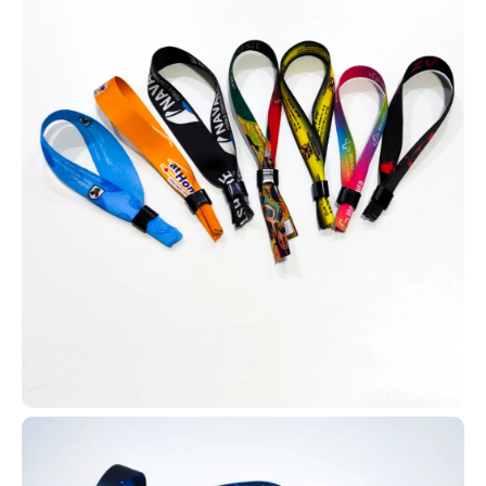
pedido.
Contamos com diversos modelos de carteirinhas para que você
possa escolher o que melhor se encaixa na realidade da sua
igreja, com total liberdade de personalização e adaptação.
Assim, sua igreja consegue fidelizar melhor os membros e utilizar
os cartões em diversas ações, como evangelização em hospitais,
casas de acolhimento, projetos sociais e missões no exterior.
Cartão personalizado em PVC de alta qualidade
Os cartões em PVC personalizados podem ser utilizados em uma
infinidade de aplicações, desde clubes de benefícios e
associações, como planos de saúde e outros serviços, até o
controle de acessos e programas de fidelização de clientes. De
forma geral, são amplamente usados por empresas como cartões
de desconto, acesso a benefícios e premiações internas.
Os cartões em PVC personalizados da AlternativaCard podem ser
fabricados com tecnologias RFID ou NFC (125 MHz ou 13,56 kHz),