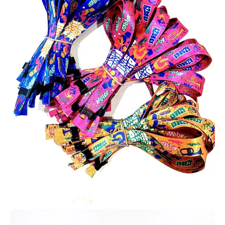
diferenciada
Sem quantidade mínima obrigatória - faça seu pedido
como quiser
Design sem custo em pedidos a partir de 10 unidades
Peça já sua amostra física!
Refabricação Garantida em caso de erro. (**)
Fábrica de Cartões PVC em Nossa Senhora do
Socorro | Entrega em 24h | Chame Jácom varios
tipos!
Carteirinha de igreja
Está buscando um local para
fabricar as carteirinhas da sua
igreja em Nossa Senhora do
Socorro – SE? Você chegou ao
lugar certo! A AlternativaCard
produz carteirinhas para membros
com a inclusão de diversos dados
como nome, foto, endereço,
filiação e outros informações que você precisar incluir no seu