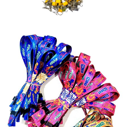
Identificação em PVC para igrejas
Procurando um local para produzir
carteirinhas de igreja em Marília –
SP? Você está no lugar certo! A
AlternativaCard fabrica carteirinhas
para membros com dados
personalizados como nome, foto,
endereço, filiação e demais
informações que você desejar
incluir.
Vale destacar que possuímos uma grande infinidade de modelos
disponíveis, permitindo que você escolha aquele que melhor se
adapta ao formato e necessidade da sua igreja. Assim, é possível
personalizar totalmente o material de acordo com sua
organização.
Assim, sua igreja consegue fidelizar melhor os membros e utilizar
os cartões em diversas ações, como evangelização em hospitais,