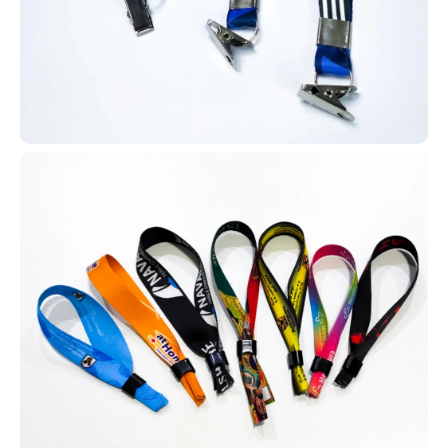
Carteirinha de estudante para escolas
As carteirinhas escolares em PVC
são amplamente utilizadas para
identificação de estudantes e
acesso a descontos como meia-
entrada em eventos, cinemas e
shows. Em Marília, produzimos
esses cartões com tecnologia RFID
ou versões simples, conforme a
demanda de cada instituição.
Para escolas e faculdades de Marília, fabricamos carteirinhas
estudantis em PVC com ou sem tecnologia RFID. Disponibilizamos
vários modelos em nosso site para facilitar a escolha da
instituição.
Solicite já o seu projeto de carteirinhas! É simples: fale conosco
pelo WhatsApp e receba um atendimento rápido, com suporte
completo do início ao fim do processo.