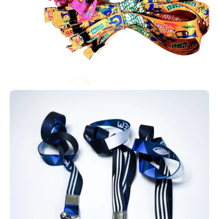
casas de acolhimento, projetos sociais e missões no exterior.
Cartão personalizado em PVC de alta qualidade
Os cartões em PVC personalizados possuem diversas
possibilidades de uso, incluindo clubes de vantagens,
associações e planos de saúde, além de sistemas de controle de
acesso e estratégias de fidelização de clientes. Em empresas,
também são usados como cartões de desconto e programas
internos de benefícios.
Os cartões em PVC personalizados fabricados pela
AlternativaCard em nossa região podem contar com tecnologias
como RFID ou NFC (125 MHz ou 13,56 kHz), além de integrarem
informações como QR Codes, códigos de barras, tarjas
magnéticas ou até versões simples sem tecnologia adicional. Isso
permite uma ampla variedade de aplicações e automações.
Aproveite todas essas possibilidades e crie automações com
cartões em PVC personalizados. Entre em contato e solicite o seu
agora mesmo!