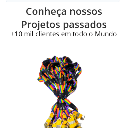
Conheça nossos
Carteirinha de Igreja
Projetos passados
+10 mil clientes em todo o Mundo
Cartão PVC
Carteirinha escolar
Impressão de alto padrão - Qualidade diferenciada
Sem quantidade mínima - peça quantas quiser
A partir de 10 unidades, o design é gratuito
Solicite sua amostra física agora!
Refabricação Garantida em caso de erro. (**)
Distribuidor de Cartões PVC em Marília | Aprovação
Rápida | Ligue Jácom varios tipos!