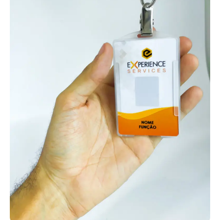
for necessário.
É importante destacar que oferecemos uma grande variedade de
modelos de carteirinhas, para que você possa escolher o formato
que melhor se adequa à estrutura e identidade da sua igreja, com
total personalização.
Assim, sua igreja consegue fidelizar melhor os membros e utilizar
os cartões em diversas ações, como evangelização em hospitais,
casas de acolhimento, projetos sociais e missões no exterior.
Cartão PVC sob medida com personalização
exclusiva
Com inúmeras possibilidades de uso, os cartões em PVC
personalizados são utilizados em clubes de benefícios,
associações e planos de saúde, além de sistemas de acesso e
fidelização de clientes. Também são muito comuns como cartões
de desconto e programas internos de recompensas.