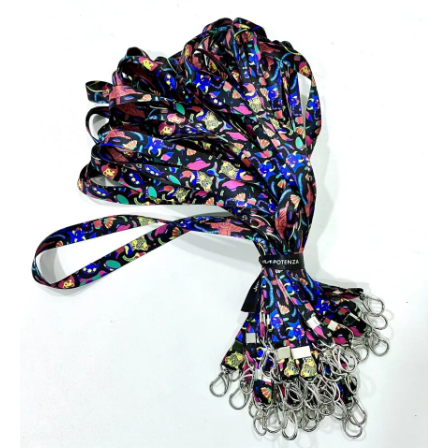
PVC com tecnologia RFID (por aproximação) ou sem tecnologia,
conforme a necessidade.
Em Japeri, desenvolvemos carteirinhas escolares em PVC para
instituições de ensino, com opções de RFID ou modelos
tradicionais. Oferecemos diversos modelos para que cada cliente
possa escolher o formato ideal em nosso site.
Peça seu projeto agora mesmo! Entre em contato pelo WhatsApp
e conte com um atendimento ágil e uma assessoria completa para
desenvolver suas carteirinhas.
Perguntas Frequentes
+
Qual é o prazo de entrega para Japeri?
Após aprovação da arte e confirmação do