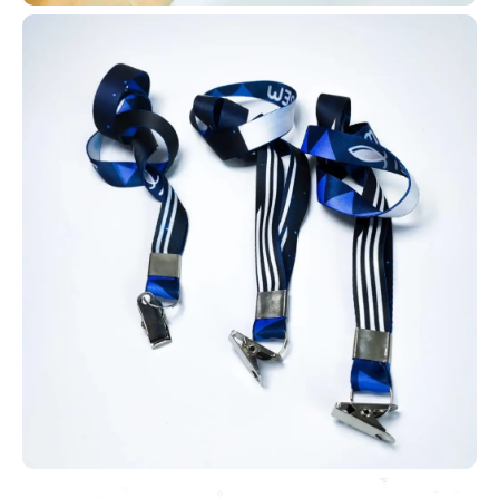
Os cartões em PVC personalizados da AlternativaCard podem ser
fabricados com tecnologias RFID ou NFC (125 MHz ou 13,56 kHz),
além de opções com QR Codes, códigos de barras, tarjas
magnéticas ou versões simples. Isso permite a criação de
diversas automações e aplicações.
Aproveite todas essas possibilidades e crie automações com
cartões em PVC personalizados. Entre em contato e solicite o seu
agora mesmo!
Carteirinha de estudante para escolas
Para identificação e acesso a
descontos para estudantes, como
meia-entrada em shows e cinemas,
muitas escolas e universidades
adotam carteirinhas escolares no
formato de cartão PVC, também
conhecidas como carteirinha do
estudante. Dessa forma,
oferecemos para diversas instituições de Japeri carteirinhas em