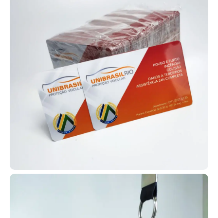
Impressão de alto padrão - Qualidade diferenciada
Sem quantidade mínima - peça quantas quiser
Criação de design grátis a partir de 10 unid
Peça sua amostra física!
Refabricação Garantida em caso de erro. (**)
Serviço de Cartões PVC em Japeri | Orçamento Grátis
| Saiba Maiscom varios tipos!
Identificação em PVC para igrejas
Está procurando onde fabricar
carteirinhas para sua igreja em
Japeri – RJ? Você encontrou o
local ideal! A AlternativaCard
desenvolve carteirinhas para
membros com diversos dados
personalizados como nome, foto,
endereço, filiação e tudo mais que