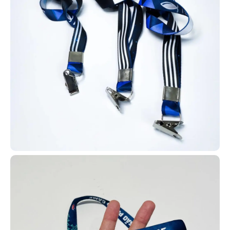
Impressão em alto padrão com qualidade
diferenciada
Sem quantidade mínima obrigatória - faça seu pedido
como quiser
Design gratuito a partir de 10 unidades
Solicite sua amostra física agora!
Refabricação Garantida em caso de erro. (**)
Fornecedor de Cartões PVC em Jandira | Sem Pedido
Mínimo | Ligue Jácom varios tipos!
Carteira de identificação para igreja
Procurando um local para produzir
carteirinhas de igreja em Jandira –
SP? Você está no lugar certo! A
AlternativaCard fabrica carteirinhas
para membros com dados
personalizados como nome, foto,
endereço, filiação e demais
informações que você desejar