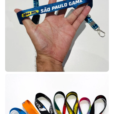
incluir.
Contamos com diversos modelos de carteirinhas para que você
possa escolher o que melhor se encaixa na realidade da sua
igreja, com total liberdade de personalização e adaptação.
Dessa forma, é possível fortalecer a fidelização da sua
membresia e utilizar os cartões em diferentes atividades, como
missões de evangelização em hospitais, abrigos, projetos sociais
e até missões internacionais.
Cartão em PVC personalizado
Os cartões em PVC personalizados possuem diversas
possibilidades de uso, incluindo clubes de vantagens,
associações e planos de saúde, além de sistemas de controle de
acesso e estratégias de fidelização de clientes. Em empresas,
também são usados como cartões de desconto e programas
internos de benefícios.
Os cartões em PVC personalizados da AlternativaCard podem ser
fabricados com tecnologias RFID ou NFC (125 MHz ou 13,56 kHz),