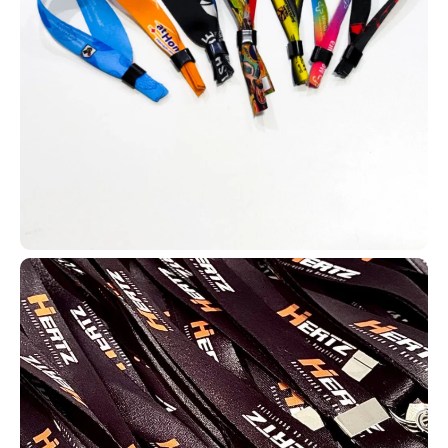
além de opções com QR Codes, códigos de barras, tarjas
magnéticas ou versões simples. Isso permite a criação de
diversas automações e aplicações.
Com tantas opções de uso e tecnologia, os cartões em PVC
podem gerar diversas automações. Entre em contato com a
AlternativaCard e faça seu pedido!
Carteirinha escolar
Para identificação e acesso a
descontos para estudantes, como
meia-entrada em shows e cinemas,
muitas escolas e universidades
adotam carteirinhas escolares no
formato de cartão PVC, também
conhecidas como carteirinha do
estudante. Dessa forma,
oferecemos para diversas instituições de Jandira carteirinhas em
PVC com tecnologia RFID (por aproximação) ou sem tecnologia,
conforme a necessidade.