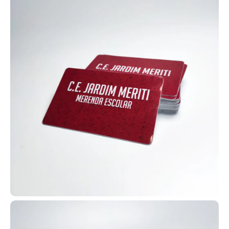
suportarem QR Codes, códigos de barras e tarjas magnéticas, ou
até modelos simples. Dessa forma, é possível criar inúmeras
automações e soluções personalizadas.
Aproveite todas essas possibilidades e crie automações com
cartões em PVC personalizados. Entre em contato e solicite o seu
agora mesmo!
Identificação escolar em cartão PVC
personalizado
Para identificação e acesso a
descontos para estudantes, como
meia-entrada em shows e cinemas,
muitas escolas e universidades
adotam carteirinhas escolares no
formato de cartão PVC, também
conhecidas como carteirinha do
estudante. Dessa forma,
oferecemos para diversas instituições de Ilhéus carteirinhas em