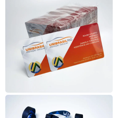
PVC com tecnologia RFID (por aproximação) ou sem tecnologia,
conforme a necessidade.
Fabricamos carteirinhas escolares em PVC para diversas escolas
e faculdades de Ilhéus, com opções de tecnologia RFID por
aproximação ou versões simples sem tecnologia. Temos uma
ampla variedade de modelos disponíveis em nosso site para você
escolher aquele que melhor atende sua instituição.
Peça seu projeto agora mesmo! Entre em contato pelo WhatsApp
e conte com um atendimento ágil e uma assessoria completa para
desenvolver suas carteirinhas.
Perguntas Frequentes
Os cartões são compatíveis com catracas
+
e controle de acesso?