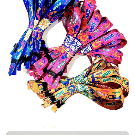
Impressão de qualidade superior e alto padrão
Sem quantidade mínima obrigatória - faça seu pedido
como quiser
Design gratuito a partir de 10 unidades
Solicite uma amostra física do seu produto!
Refabricação Garantida em caso de erro. (**)
Fornecedor de Cartões PVC em Ilhéus | Orçamento
Grátis | Ligue Jácom varios tipos!
Carteirinha personalizada para membros de
igreja
Está buscando um local para
fabricar as carteirinhas da sua
igreja em Ilhéus – BA? Você
chegou ao lugar certo! A
AlternativaCard produz carteirinhas
para membros com a inclusão de
diversos dados como nome, foto,
endereço, filiação e outros