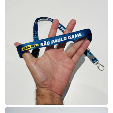
informações que você precisar incluir no seu pedido.
Temos uma ampla gama de modelos disponíveis para
carteirinhas, permitindo que você selecione aquele que melhor
combina com o estilo e necessidade da sua igreja, garantindo
personalização completa.
Assim, sua igreja consegue fidelizar melhor os membros e utilizar
os cartões em diversas ações, como evangelização em hospitais,
casas de acolhimento, projetos sociais e missões no exterior.
Cartão personalizado em PVC de alta qualidade
Com inúmeras possibilidades de uso, os cartões em PVC
personalizados são utilizados em clubes de benefícios,
associações e planos de saúde, além de sistemas de acesso e
fidelização de clientes. Também são muito comuns como cartões
de desconto e programas internos de recompensas.
Na AlternativaCard, os cartões em PVC personalizados podem ser
produzidos com RFID ou NFC (125 MHz ou 13,56 kHz), além de