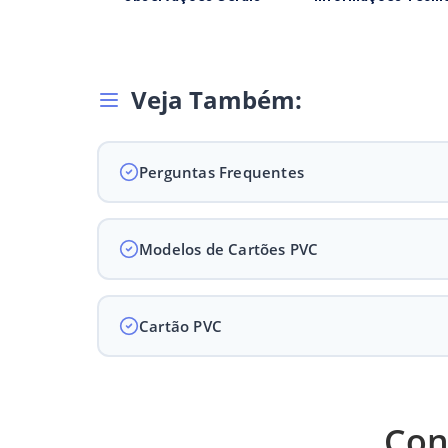
Veja Também:
Perguntas Frequentes
Modelos de Cartões PVC
Cartão PVC
Impressão de alto padrão -
Con