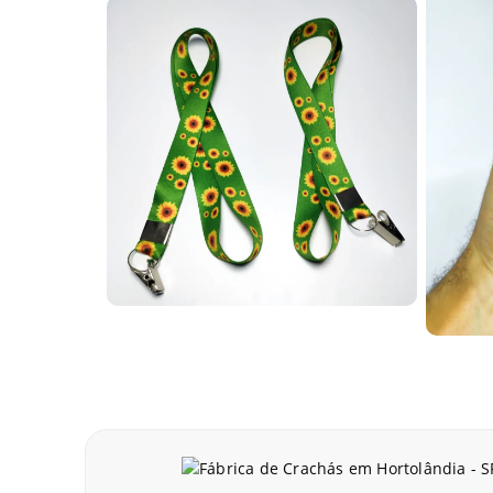
Fabricados pela AlternativaCard, os cartões em PVC 
barras e tarjas magnéticas, ou ainda versões simple
Com tantas opções de uso e tecnologia, os cartões 
Carteirinha de estudante para escolas
Para identificação e ben
PVC. Em Hortolândia, fa
Para escolas e faculdade
modelos em nosso site par
Solicite já suas carteir