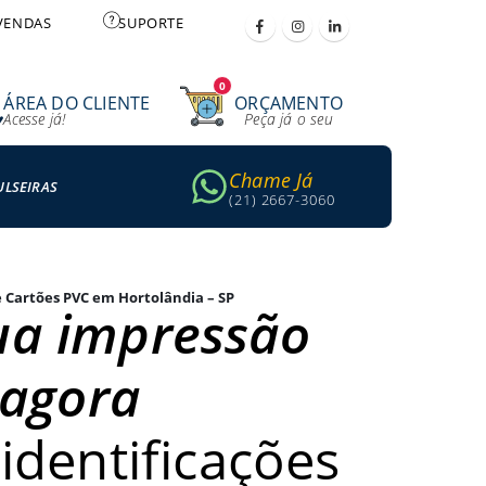
VENDAS
SUPORTE
0
ÁREA DO CLIENTE
ORÇAMENTO
Acesse já!
Peça já o seu
Chame Já
ULSEIRAS
(21) 2667-3060
 Cartões PVC em Hortolândia – SP
ua impressão
agora
identificações