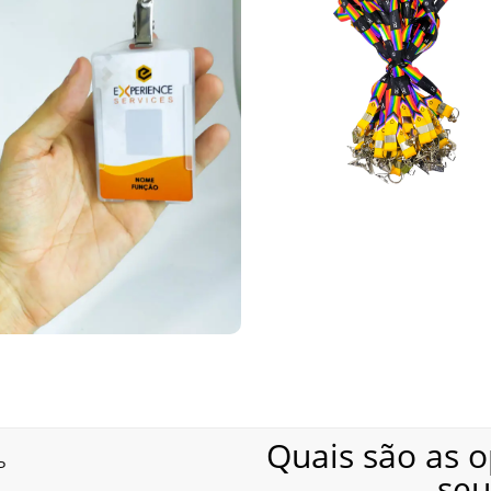
personalizados podem incluir tecnologias como RFID e NFC (125 MHz
s apenas com impressão. Isso possibilita diversas automações e us
em PVC podem gerar diversas automações. Entre em contato com a 
efícios estudantis, como meia-entrada em shows e cinemas, muitas
bricamos esses cartões com opção de tecnologia RFID por aproxima
s de Hortolândia, fabricamos carteirinhas estudantis em PVC com o
a facilitar a escolha da instituição.
inhas! É fácil e rápido: chame no WhatsApp e receba atendimento es
Quais são as 
Perguntas Frequentes
se