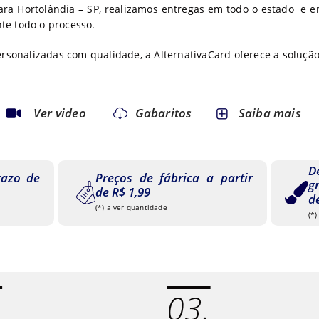
ara Hortolândia – SP, realizamos entregas em todo o estado e e
te todo o processo.
ersonalizadas com qualidade, a AlternativaCard oferece a solução
Ver video
Gabaritos
Saiba mais
D
razo de
Preços de fábrica a partir
g
de R$ 1,99
d
(*) a ver quantidade
(*)
.
03.