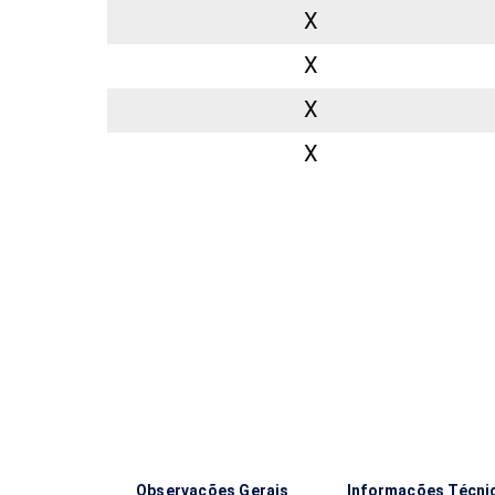
X
X
X
X
Observações Gerais
Informações Técni