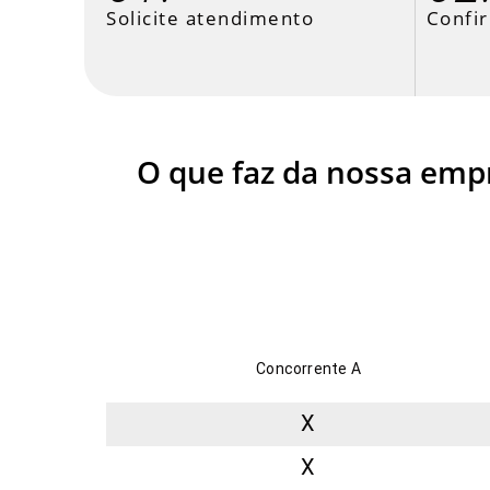
Solicite atendimento
Confi
O que faz da nossa empr
Concorrente A
X
X