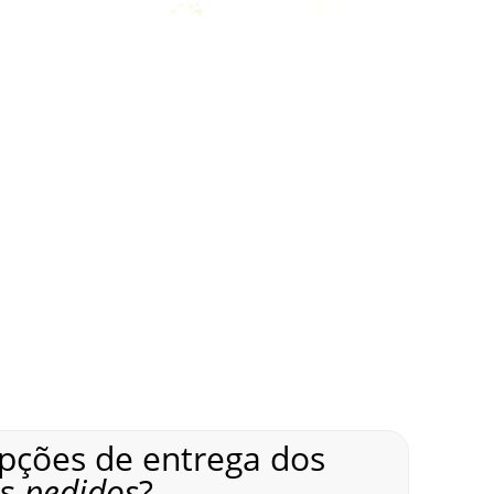
 ou 13,56 kHz), além de QR Codes, códigos de
os.
AlternativaCard e faça seu pedido!
 instituições adotam carteirinhas escolares em
ção ou modelos convencionais sem tecnologia.
u sem tecnologia RFID. Disponibilizamos vários
pecializado e suporte completo em todas as etapas.
opções de entrega dos
us
pedidos
?