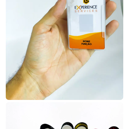
combina com o estilo e necessidade da sua igreja, garantindo
personalização completa.
Com isso, você pode aumentar a fidelização da membresia e usar
as carteirinhas em várias atividades, como missões em hospitais,
casas de apoio, ações sociais e trabalhos missionários no
exterior.
Cartão em PVC personalizado
Os cartões em PVC personalizados podem ser aplicados em
diferentes situações, como clubes de benefícios, associações e
planos de saúde, além de controle de acesso e fidelização de
clientes. Muitas empresas utilizam esses cartões como
ferramenta de descontos e premiações internas.
Fabricados pela AlternativaCard, os cartões em PVC
personalizados podem incluir tecnologias como RFID e NFC (125
MHz ou 13,56 kHz), além de QR Codes, códigos de barras e tarjas
magnéticas, ou ainda versões simples apenas com impressão.
Isso possibilita diversas automações e usos.