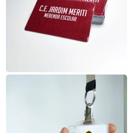
Sem quantidade mínima - peça quantas quiser
Criação de design grátis a partir de 10 unid
Peça já sua amostra física!
Refabricação Garantida em caso de erro. (**)
Distribuidor de Cartões PVC em Foz do Iguaçu | Frete
Grátis | Peça Jácom varios tipos!
Carteirinha de igreja
Procurando um local para produzir
carteirinhas de igreja em Foz do
Iguaçu – PR? Você está no lugar
certo! A AlternativaCard fabrica
carteirinhas para membros com
dados personalizados como
nome, foto, endereço, filiação e
demais informações que você
desejar incluir.
Temos uma ampla gama de modelos disponíveis para
carteirinhas, permitindo que você selecione aquele que melhor