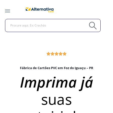
Fábrica de Cartões PVC em Foz do Iguaçu – PR
Imprima já
suas