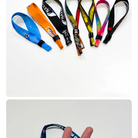
Aproveite todas essas possibilidades e crie automações com
cartões em PVC personalizados. Entre em contato e solicite o seu
agora mesmo!
Carteirinha escolar
Para garantir identificação
estudantil e acesso a benefícios
como meia-entrada em shows,
cinemas e eventos, escolas e
universidades utilizam carteirinhas
de estudante em formato PVC. Em
Foz do Iguaçu, fabricamos
carteirinhas com ou sem tecnologia
RFID, atendendo diferentes necessidades de instituições de
ensino.
Para escolas e faculdades de Foz do Iguaçu, fabricamos
carteirinhas estudantis em PVC com ou sem tecnologia RFID.
Disponibilizamos vários modelos em nosso site para facilitar a