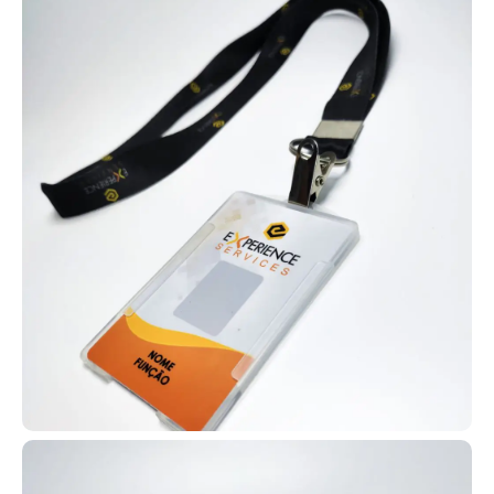
Carteirinha escolar
Qualidade diferenciada em impressão de alto padrão
Sem pedido mínimo - solicite a quantidade que
precisar
Design gratuito a partir de 10 unidades
Peça sua amostra física!
Refabricação Garantida em caso de erro. (**)
Empresa de Cartões PVC em Cruz das Almas |
Entrega Expressa | Ligue Jácom varios tipos!
Carteirinha personalizada para membros de
igreja
Está buscando um local para
fabricar as carteirinhas da sua
igreja em Cruz das Almas – BA?