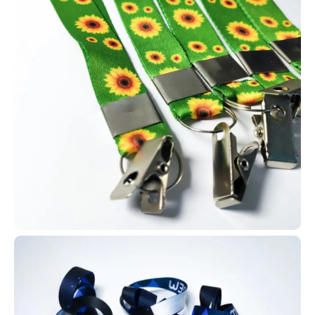
clientes. Muitas empresas utilizam esses cartões como
ferramenta de descontos e premiações internas.
Na AlternativaCard, os cartões em PVC personalizados podem ser
produzidos com RFID ou NFC (125 MHz ou 13,56 kHz), além de
suportarem QR Codes, códigos de barras e tarjas magnéticas, ou
até modelos simples. Dessa forma, é possível criar inúmeras
automações e soluções personalizadas.
Com tantas opções de uso e tecnologia, os cartões em PVC
podem gerar diversas automações. Entre em contato com a
AlternativaCard e faça seu pedido!
Carteirinha de estudante para escolas
Para identificação e acesso a
descontos para estudantes, como
meia-entrada em shows e cinemas,
muitas escolas e universidades
adotam carteirinhas escolares no
formato de cartão PVC, também