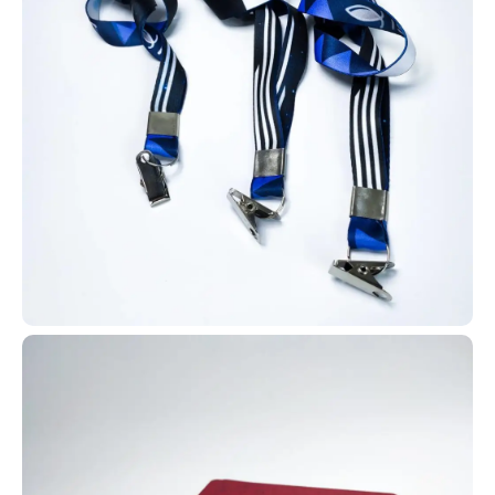
conhecidas como carteirinha do
estudante. Dessa forma,
oferecemos para diversas instituições de Cruz das Almas
carteirinhas em PVC com tecnologia RFID (por aproximação) ou
sem tecnologia, conforme a necessidade.
Produzimos carteirinhas estudantis em PVC para escolas e
universidades de Cruz das Almas, com opções RFID ou sem
tecnologia, conforme a necessidade. Em nosso site, você
encontra diversos modelos disponíveis para escolha e
personalização.
Solicite já o seu projeto de carteirinhas! É simples: fale conosco
pelo WhatsApp e receba um atendimento rápido, com suporte
completo do início ao fim do processo.
Perguntas Frequentes