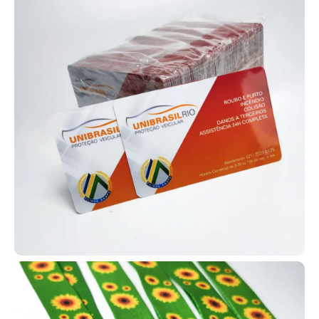
Você chegou ao lugar certo! A
AlternativaCard produz carteirinhas
para membros com a inclusão de
diversos dados como nome, foto,
endereço, filiação e outros
informações que você precisar incluir no seu pedido.
Contamos com diversos modelos de carteirinhas para que você
possa escolher o que melhor se encaixa na realidade da sua
igreja, com total liberdade de personalização e adaptação.
Com isso, você pode aumentar a fidelização da membresia e usar
as carteirinhas em várias atividades, como missões em hospitais,
casas de apoio, ações sociais e trabalhos missionários no
exterior.
Cartão personalizado em PVC de alta qualidade
Os cartões em PVC personalizados podem ser aplicados em
diferentes situações, como clubes de benefícios, associações e
planos de saúde, além de controle de acesso e fidelização de